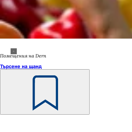
Помещения на Dern
Търсене на щанд
Не
забравяйте
Област
на
стъпалата