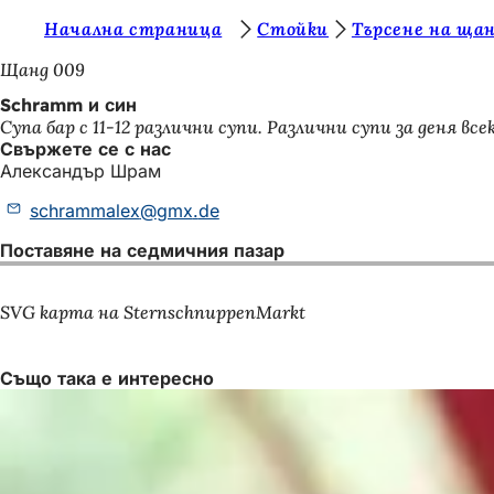
В
Начална страница
Стойки
Търсене на ща
Преминаване към съдържанието
и
Щанд 009
е
Schramm и син
Супа бар с 11-12 различни супи. Различни супи за деня всек
с
Свържете се с нас
т
Александър Шрам
е
schrammalex
gmx
de
т
Поставяне на седмичния пазар
у
к
SVG карта на SternschnuppenMarkt
:
Също така е интересно