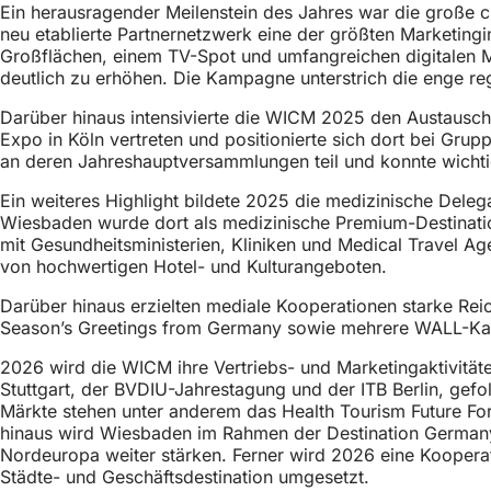
Ein herausragender Meilenstein des Jahres war die große 
neu etablierte Partnernetzwerk eine der größten Marketingi
Großflächen, einem TV-Spot und umfangreichen digitalen 
deutlich zu erhöhen. Die Kampagne unterstrich die enge re
Darüber hinaus intensivierte die WICM 2025 den Austausch
Expo in Köln vertreten und positionierte sich dort bei Gr
an deren Jahreshauptversammlungen teil und konnte wicht
Ein weiteres Highlight bildete 2025 die medizinische Dele
Wiesbaden wurde dort als medizinische Premium-Destination
mit Gesundheitsministerien, Kliniken und Medical Travel Ag
von hochwertigen Hotel- und Kulturangeboten.
Darüber hinaus erzielten mediale Kooperationen starke Re
Season’s Greetings from Germany sowie mehrere WALL-Kam
2026 wird die WICM ihre Vertriebs- und Marketingaktivitä
Stuttgart, der BVDIU-Jahrestagung und der ITB Berlin, ge
Märkte stehen unter anderem das Health Tourism Future Fo
hinaus wird Wiesbaden im Rahmen der Destination Germany 
Nordeuropa weiter stärken. Ferner wird 2026 eine Koopera
Städte- und Geschäftsdestination umgesetzt.