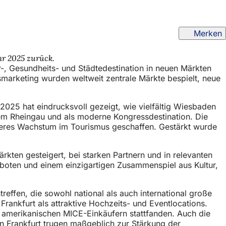
Merken
hr 2025 zurück.
ur-, Gesundheits- und Städtedestination in neuen Märkten
smarketing wurden weltweit zentrale Märkte bespielt, neue
025 hat eindrucksvoll gezeigt, wie vielfältig Wiesbaden
em Rheingau und als moderne Kongressdestination. Die
teres Wachstum im Tourismus geschaffen. Gestärkt wurde
kten gesteigert, bei starken Partnern und in relevanten
boten und einem einzigartigen Zusammenspiel aus Kultur,
ffen, die sowohl national als auch international große
rankfurt als attraktive Hochzeits- und Eventlocations.
t amerikanischen MICE-Einkäufern stattfanden. Auch die
n Frankfurt trugen maßgeblich zur Stärkung der