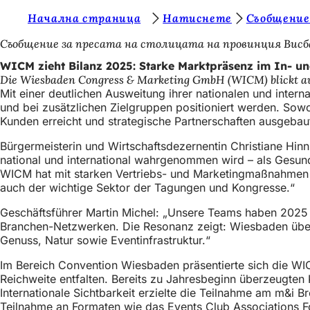
S
Начална страница
Натиснете
Съобщение
Inhalt anspringen
i
Съобщение за пресата на столицата на провинция Висб
e
WICM zieht Bilanz 2025: Starke Marktpräsenz im In- u
Die Wiesbaden Congress & Marketing GmbH (WICM) blickt auf 
b
Mit einer deutlichen Ausweitung ihrer nationalen und inter
e
und bei zusätzlichen Zielgruppen positioniert werden. Sow
Kunden erreicht und strategische Partnerschaften ausgebau
f
Bürgermeisterin und Wirtschaftsdezernentin Christiane Hin
i
national und international wahrgenommen wird – als Gesun
n
WICM hat mit starken Vertriebs- und Marketingmaßnahmen 
auch der wichtige Sektor der Tagungen und Kongresse.“
d
e
Geschäftsführer Martin Michel: „Unsere Teams haben 2025 d
Branchen-Netzwerken. Die Resonanz zeigt: Wiesbaden überze
n
Genuss, Natur sowie Eventinfrastruktur.“
s
Im Bereich Convention Wiesbaden präsentierte sich die WI
i
Reichweite entfalten. Bereits zu Jahresbeginn überzeugten 
Internationale Sichtbarkeit erzielte die Teilnahme am m&i
c
Teilnahme an Formaten wie das Events Club Associations F