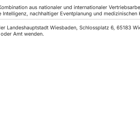
bination aus nationaler und internationaler Vertriebsarbei
 Intelligenz, nachhaltiger Eventplanung und medizinischen
t der Landeshauptstadt Wiesbaden, Schlossplatz 6, 65183 W
t oder Amt wenden.
тията
ани
та
ита на данните