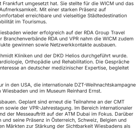
rankfurt umgesetzt hat. Sie stellte für die WICM und das
 Aufmerksamkeit. Mit einer starken Präsenz auf
ortabel erreichbare und vielseitige Städtedestination
ilität im Tourismus.
iesbaden wieder erfolgreich auf der RDA Group Travel
ied der Branchenverbände RDA und VPR nahm die WICM zudem
odukte gewinnen sowie Netzwerkkontakte ausbauen.
Schmidt Kliniken und der DKD Helios durchgeführt wurde.
rdiologie, Orthopädie und Rehabilitation. Die Gespräche
nteresse an deutscher medizinischer Expertise, begleitet
tur in den USA, die internationale DZT-Weihnachtskampagne
m Wiesbaden und im Museum Reinhard Ernst.
usbauen. Geplant sind erneut die Teilnahme an der CMT
n sowie der VPR-Jahrestagung. Im Bereich internationaler
nd der Messeauftritt auf der ATM Dubai im Fokus. Darüber
und seine Präsenz in Österreich, Schweiz, Belgien und
en Märkten zur Stärkung der Sichtbarkeit Wiesbadens als