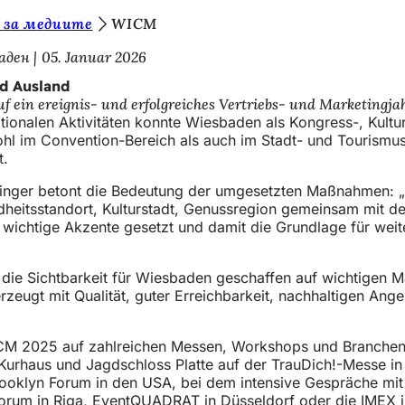
 за медиите
WICM
аден
05. Januar 2026
nd Ausland
ein ereignis- und erfolgreiches Vertriebs- und Marketingja
nationalen Aktivitäten konnte Wiesbaden als Kongress-, Kult
ohl im Convention-Bereich als auch im Stadt- und Tourismu
t.
ninger betont die Bedeutung der umgesetzten Maßnahmen: „2
dheitsstandort, Kulturstadt, Genussregion gemeinsam mit d
wichtige Akzente gesetzt und damit die Grundlage für wei
ie Sichtbarkeit für Wiesbaden geschaffen auf wichtigen Mär
ugt mit Qualität, guter Erreichbarkeit, nachhaltigen Ange
CM 2025 auf zahlreichen Messen, Workshops und Branchentre
Kurhaus und Jagdschloss Platte auf der TrauDich!-Messe in F
 Brooklyn Forum in den USA, bei dem intensive Gespräche mi
orum in Riga, EventQUADRAT in Düsseldorf oder die IMEX i