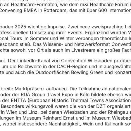
ngen an Healthcare-Formaten, wie dem m&i Healthcare Forum
Convening EMEA in Rotterdam, das mit über 600 internatio
sbaden 2025 wichtige Impulse. Zwei neue zweisprachige Leit
rofessionellen Umsetzung ihrer Events. Ergänzend wurden 
ional Tours im Sommer und Winter verbanden theoretische 
e Resonanz stieß. Das Wissens- und Netzwerkformat Conve
chte sowohl vor Ort als auch im Livestream ein großes Fac
baut. Der LinkedIn-Kanal von Convention Wiesbaden profitie
 um die Reichweite in der DACH-Region und in ausgewählte
te und auch die Outdoorflächen Bowling Green und Konzertm
reite Marktpräsenz aufbauen. Die Teilnahme an nationalen
lin oder der RDA Group Travel Expo in Köln bildete ebenso 
n der EHTTA (European Historic Thermal Towns Association
 Besonders wirkungsvoll waren die von der DZT organisiert
n Wien und Linz, bei denen Wiesbaden und der Rheingau als
llungen im Museum Reinhard Ernst und im Museum Wiesbad
, wobei insbesondere Nachhaltigkeit, Wein und Kulinarik s