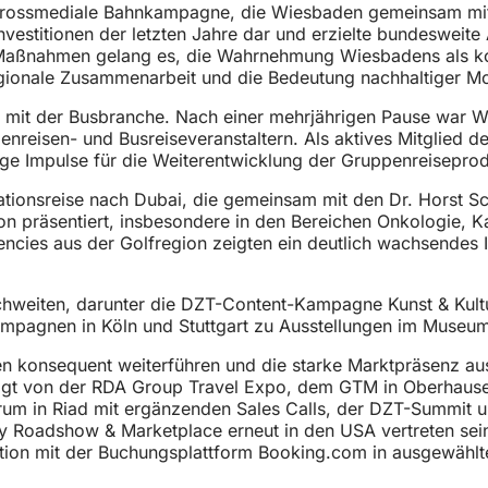
crossmediale Bahnkampagne, die Wiesbaden gemeinsam mit F
nvestitionen der letzten Jahre dar und erzielte bundesweite
Maßnahmen gelang es, die Wahrnehmung Wiesbadens als komf
gionale Zusammenarbeit und die Bedeutung nachhaltiger Mob
 mit der Busbranche. Nach einer mehrjährigen Pause war W
uppenreisen- und Busreiseveranstaltern. Als aktives Mitgl
ige Impulse für die Weiterentwicklung der Gruppenreisepr
gationsreise nach Dubai, die gemeinsam mit den Dr. Horst 
 präsentiert, insbesondere in den Bereichen Onkologie, Ka
encies aus der Golfregion zeigten ein deutlich wachsendes I
ichweiten, darunter die DZT-Content-Kampagne Kunst & Kul
pagnen in Köln und Stuttgart zu Ausstellungen im Museu
ten konsequent weiterführen und die starke Marktpräsenz a
folgt von der RDA Group Travel Expo, dem GTM in Oberhause
rum in Riad mit ergänzenden Sales Calls, der DZT-Summit u
Roadshow & Marketplace erneut in den USA vertreten sein 
tion mit der Buchungsplattform Booking.com in ausgewählt