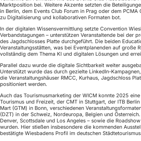
h
Marktposition bei. Weitere Akzente setzten die Beteiligu
in Berlin, dem Events Club Forum in Prag oder dem PCMA 
h
zu Digitalisierung und kollaborativen Formaten bot.
i
In der digitalen Wissensvermittlung setzte Convention Wie
e
Verbandstagungen – unterstützen Veranstaltende bei der p
des Jagdschlosses Platte durchgeführt. Die beiden Educat
r
Veranstaltungsstätten, was bei Eventplanenden auf groß
:
vollständig dem Thema KI und digitalen Lösungen und errei
Parallel dazu wurde die digitale Sichtbarkeit weiter ausge
Unterstützt wurde das durch gezielte LinkedIn-Kampagnen,
die Veranstaltungshäuser RMCC, Kurhaus, Jagdschloss Plat
positioniert werden.
Auch das Tourismusmarketing der WICM konnte 2025 eine b
Tourismus und Freizeit, der CMT in Stuttgart, der ITB Ber
Mart (GTM) in Bonn, verschiedenen Veranstaltungsformate
(DZT) in der Schweiz, Nordeuropa, Belgien und Österreich.
Denver, Scottsdale und Los Angeles – sowie die Roadshow i
wurden. Hier stießen insbesondere die kommenden Ausste
bestätigte Wiesbadens Profil im deutschen Städtetourismus