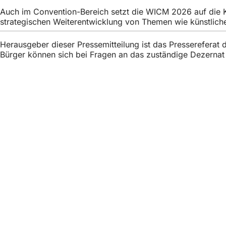
Auch im Convention-Bereich setzt die WICM 2026 auf die Kom
strategischen Weiterentwicklung von Themen wie künstliche
Herausgeber dieser Pressemitteilung ist das Presserefera
Bürger können sich bei Fragen an das zuständige Dezerna
Fußbereich
Бърз достъп
Всички услуги
Календар на съби
Служба за гражд
Отзиви за уебсай
Правни въпроси
Настройки за защ