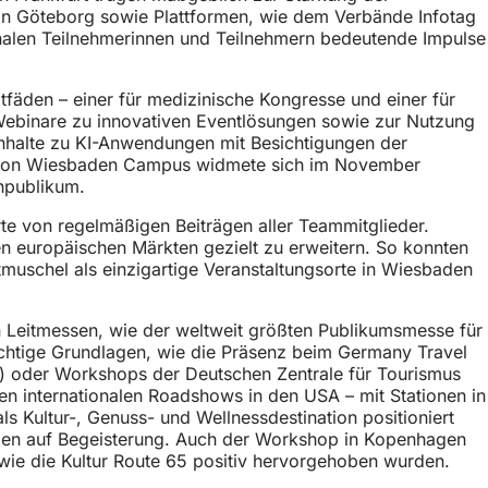
 in Göteborg sowie Plattformen, wie dem Verbände Infotag
nalen Teilnehmerinnen und Teilnehmern bedeutende Impulse
fäden – einer für medizinische Kongresse und einer für
Webinare zu innovativen Eventlösungen sowie zur Nutzung
Inhalte zu KI-Anwendungen mit Besichtigungen der
ntion Wiesbaden Campus widmete sich im November
hpublikum.
rte von regelmäßigen Beiträgen aller Teammitglieder.
n europäischen Märkten gezielt zu erweitern. So konnten
uschel als einzigartige Veranstaltungsorte in Wiesbaden
 Leitmessen, wie der weltweit größten Publikumsmesse für
wichtige Grundlagen, wie die Präsenz beim Germany Travel
) oder Workshops der Deutschen Zentrale für Tourismus
en internationalen Roadshows in den USA – mit Stationen in
 Kultur-, Genuss- und Wellnessdestination positioniert
en auf Begeisterung. Auch der Workshop in Kopenhagen
owie die Kultur Route 65 positiv hervorgehoben wurden.