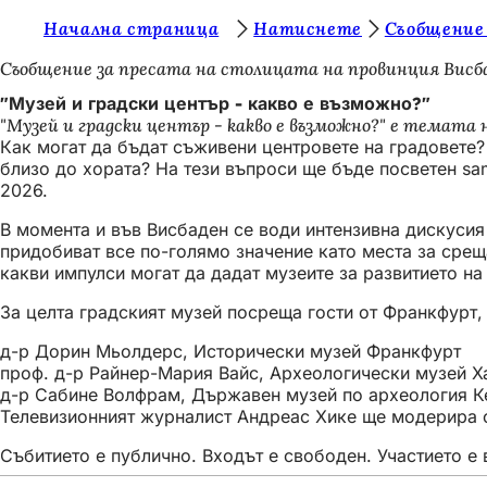
В
Начална страница
Натиснете
Съобщение
Преминаване към съдържанието
и
Съобщение за пресата на столицата на провинция Висб
е
"Музей и градски център - какво е възможно?"
"Музей и градски център - какво е възможно?" е темата на
с
Как могат да бъдат съживени центровете на градовете? 
т
близо до хората? На тези въпроси ще бъде посветен sam
2026.
е
В момента и във Висбаден се води интензивна дискусия
т
придобиват все по-голямо значение като места за срещ
у
какви импулси могат да дадат музеите за развитието на
к
За целта градският музей посреща гости от Франкфурт,
:
д-р Дорин Мьолдерс, Исторически музей Франкфурт
проф. д-р Райнер-Мария Вайс, Археологически музей Х
д-р Сабине Волфрам, Държавен музей по археология К
Телевизионният журналист Андреас Хике ще модерира 
Събитието е публично. Входът е свободен. Участието е 