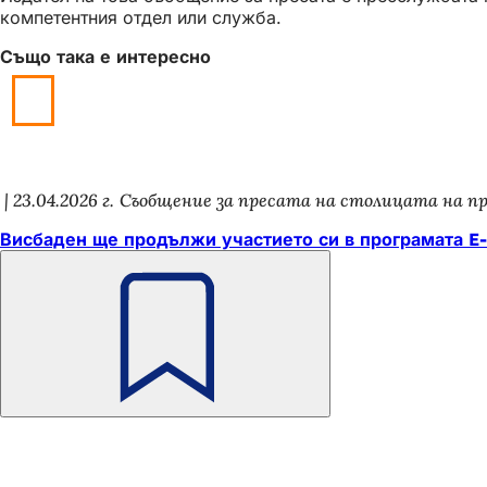
компетентния отдел или служба.
Също така е интересно
23.04.2026 г.
Съобщение за пресата на столицата на п
Висбаден ще продължи участието си в програмата E-L
Не
забравяйте
Област
Бърз достъп
на
Всички услуги
Календар на събитията
стъпалата
Служба за граждани