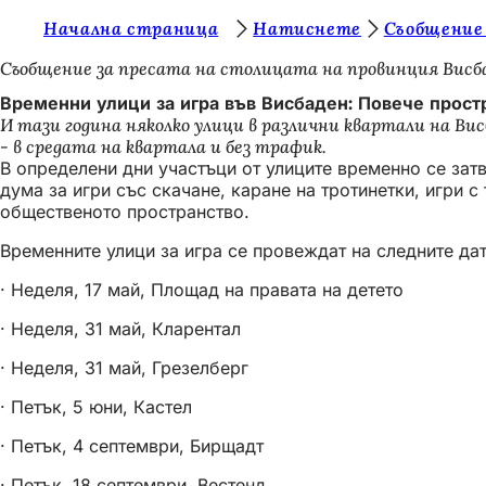
В
Начална страница
Натиснете
Съобщение
Преминаване към съдържанието
и
Съобщение за пресата на столицата на провинция Висб
е
Временни улици за игра във Висбаден: Повече простр
И тази година няколко улици в различни квартали на Ви
с
- в средата на квартала и без трафик.
т
В определени дни участъци от улиците временно се зат
дума за игри със скачане, каране на тротинетки, игри 
е
общественото пространство.
т
Временните улици за игра се провеждат на следните дат
у
· Неделя, 17 май, Площад на правата на детето
к
· Неделя, 31 май, Кларентал
:
· Неделя, 31 май, Грезелберг
· Петък, 5 юни, Кастел
· Петък, 4 септември, Бирщадт
· Петък, 18 септември, Вестенд