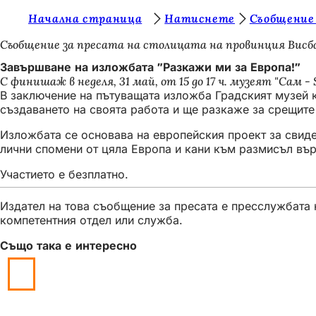
В
Начална страница
Натиснете
Съобщение
Преминаване към съдържанието
и
Съобщение за пресата на столицата на провинция Висб
е
Завършване на изложбата "Разкажи ми за Европа!"
С финишаж в неделя, 31 май, от 15 до 17 ч. музеят "Сам 
с
В заключение на пътуващата изложба Градският музей к
т
създаването на своята работа и ще разкаже за срещите
е
Изложбата се основава на европейския проект за свидет
лични спомени от цяла Европа и кани към размисъл въ
т
у
Участието е безплатно.
к
Издател на това съобщение за пресата е пресслужбата н
:
компетентния отдел или служба.
Също така е интересно