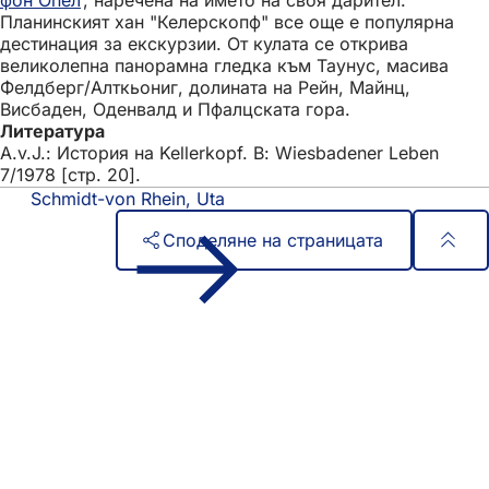
фон Опел
, наречена на името на своя дарител.
Планинският хан "Келерскопф" все още е популярна
дестинация за екскурзии. От кулата се открива
великолепна панорамна гледка към Таунус, масива
Фелдберг/Алткьониг, долината на Рейн, Майнц,
Висбаден, Оденвалд и Пфалцската гора.
Литература
A.v.J.: История на Kellerkopf. В: Wiesbadener Leben
7/1978 [стр. 20].
Schmidt-von Rhein, Uta
Споделяне на страницата
Област
Бърз достъп
на
Всички услуги
Календар на събитията
стъпалата
Служба за граждани
Отзиви за уебсайта
Правни въпроси