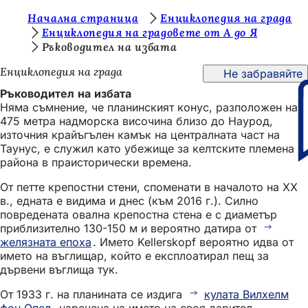
В
Начална страница
Енциклопедия на града
Преминаване към съдържанието
Енциклопедия на градовете от А до Я
и
Ръководител на избата
е
Енциклопедия на града
Не забравяйте
с
Ръководител на избата
т
Няма съмнение, че планинският конус, разположен на
475 метра надморска височина близо до Наурод,
е
източния крайъгълен камък на централната част на
т
Таунус, е служил като убежище за келтските племена в
района в праисторически времена.
у
От петте крепостни стени, споменати в началото на ХХ
к
в., едната е видима и днес (към 2016 г.). Силно
:
повредената овална крепостна стена е с диаметър
приблизително 130-150 м и вероятно датира от
желязната епоха
. Името Kellerskopf вероятно идва от
името на въглищар, който е експлоатирал пещ за
дървени въглища тук.
От 1933 г. на планината се издига
кулата Вилхелм