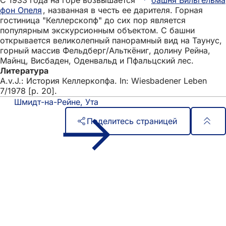
С 1933 года на горе возвышается
башня Вильгельма
фон Опеля
, названная в честь ее дарителя. Горная
гостиница "Келлерскопф" до сих пор является
популярным экскурсионным объектом. С башни
открывается великолепный панорамный вид на Таунус,
горный массив Фельдберг/Альткёниг, долину Рейна,
Майнц, Висбаден, Оденвальд и Пфальцский лес.
Литература
A.v.J.: История Келлеркопфа. In: Wiesbadener Leben
7/1978 [p. 20].
Шмидт-на-Рейне, Ута
Поделитесь страницей
Область
Быстрый доступ
ног
Все услуги
Календарь событий
Гражданский офис
Отзывы о сайте