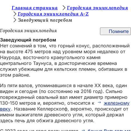
В
Главная страница
Городская энциклопедия
Перейти к содержимому
Городская энциклопедия A-Z
ы
Заведующий погребом
з
Городская энциклопедия
Помните
д
Заведующий погребом
е
Нет сомнений в том, что горный конус, расположенный
на высоте 475 метров над уровнем моря недалеко от
с
Наурода, восточного краеугольного камня
ь
центрального Таунуса, в доисторические времена
служил убежищем для кельтских племен, обитавших в
:
этом районе.
Из пяти валов, упоминавшихся в начале XX века, один
виден и сегодня (по состоянию на 2016 год). Сильно
поврежденный овальный вал имеет диаметр примерно
130-150 метров и, вероятно, относится к
железному
веку
. Название Келлерскопф, вероятно, происходит от
имени выжигателя древесного угля, который держал
здесь печь для обжига древесного угля.