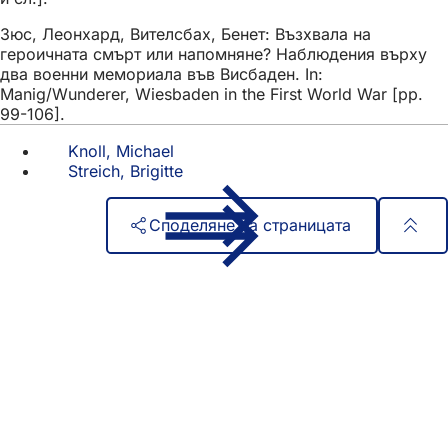
Зюс, Леонхард, Вителсбах, Бенет: Възхвала на
героичната смърт или напомняне? Наблюдения върху
два военни мемориала във Висбаден. In:
Manig/Wunderer, Wiesbaden in the First World War [pp.
99-106].
Knoll, Michael
Streich, Brigitte
Споделяне на страницата
Област
Бърз достъп
на
Всички услуги
Календар на събитията
стъпалата
Служба за граждани
Отзиви за уебсайта
Правни въпроси