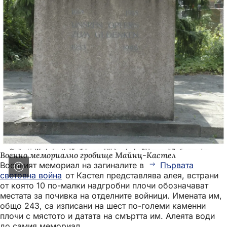
Военно мемориално гробище Майнц-Кастел
Военният мемориал на загиналите в
Първата
световна война
от Кастел представлява алея, встрани
от която 10 по-малки надгробни плочи обозначават
местата за почивка на отделните войници. Имената им,
общо 243, са изписани на шест по-големи каменни
плочи с мястото и датата на смъртта им. Алеята води
до самия мемориал.