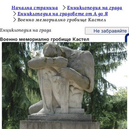
В
Начална страница
Енциклопедия на града
Преминаване към съдържанието
Енциклопедия на градовете от А до Я
и
Военно мемориално гробище Кастел
е
Енциклопедия на града
Не забравяйте
с
Военно мемориално гробище Кастел
т
е
т
у
к
: