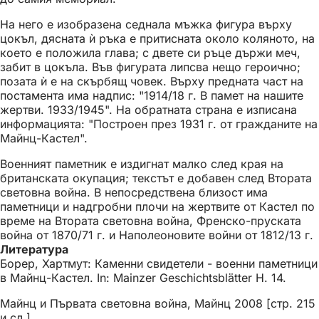
На него е изобразена седнала мъжка фигура върху
цокъл, дясната ѝ ръка е притисната около коляното, на
което е положила глава; с двете си ръце държи меч,
забит в цокъла. Във фигурата липсва нещо героично;
позата ѝ е на скърбящ човек. Върху предната част на
постамента има надпис: "1914/18 г. В памет на нашите
жертви. 1933/1945". На обратната страна е изписана
информацията: "Построен през 1931 г. от гражданите на
Майнц-Кастел".
Военният паметник е издигнат малко след края на
британската окупация; текстът е добавен след Втората
световна война. В непосредствена близост има
паметници и надгробни плочи на жертвите от Кастел по
време на Втората световна война, Френско-пруската
война от 1870/71 г. и Наполеоновите войни от 1812/13 г.
Литература
Борер, Хартмут: Каменни свидетели - военни паметници
в Майнц-Кастел. In: Mainzer Geschichtsblätter H. 14.
Майнц и Първата световна война, Майнц 2008 [стр. 215
и сл.].