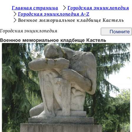
В
Главная страница
Городская энциклопедия
Перейти к содержимому
Городская энциклопедия A-Z
ы
Военное мемориальное кладбище Кастель
з
Городская энциклопедия
Помните
д
Военное мемориальное кладбище Кастель
е
с
ь
: