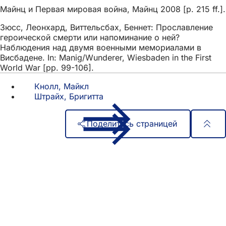
Майнц и Первая мировая война, Майнц 2008 [p. 215 ff.].
Зюсс, Леонхард, Виттельсбах, Беннет: Прославление
героической смерти или напоминание о ней?
Наблюдения над двумя военными мемориалами в
Висбадене. In: Manig/Wunderer, Wiesbaden in the First
World War [pp. 99-106].
Кнолл, Майкл
Штрайх, Бригитта
Поделитесь страницей
Область
Быстрый доступ
ног
Все услуги
Календарь событий
Гражданский офис
Отзывы о сайте