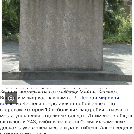
Военное мемориальное кладбище Майнц-Кастель
Военный мемориал павшим в
Первой мировой
войне
из Кастеля представляет собой аллею, по
сторонам которой 10 небольших надгробий отмечают
места упокоения отдельных солдат. Их имена, в общей
сложности 243, выбиты на шести больших каменных
досках с указанием места и даты гибели. Аллея ведет к
самому мемориалу.