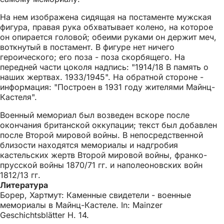
На нем изображена сидящая на постаменте мужская
фигура, правая рука обхватывает колено, на которое
он опирается головой; обеими руками он держит меч,
воткнутый в постамент. В фигуре нет ничего
героического; его поза - поза скорбящего. На
передней части цоколя надпись: "1914/18 В память о
наших жертвах. 1933/1945". На обратной стороне -
информация: "Построен в 1931 году жителями Майнц-
Кастеля".
Военный мемориал был возведен вскоре после
окончания британской оккупации; текст был добавлен
после Второй мировой войны. В непосредственной
близости находятся мемориалы и надгробия
кастельских жертв Второй мировой войны, франко-
прусской войны 1870/71 гг. и наполеоновских войн
1812/13 гг.
Литература
Борер, Хартмут: Каменные свидетели - военные
мемориалы в Майнц-Кастеле. In: Mainzer
Geschichtsblätter H. 14.