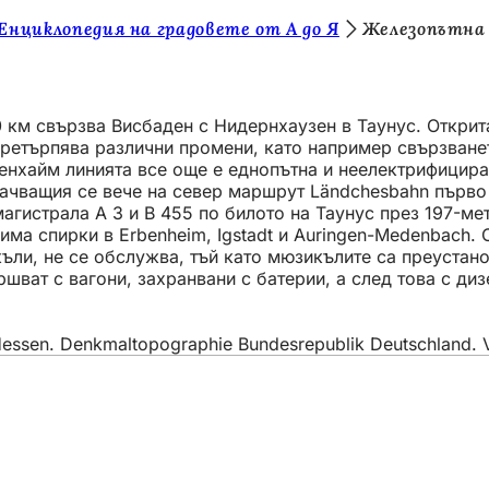
Енциклопедия на градовете от А до Я
Железопътна 
км свързва Висбаден с Нидернхаузен в Таунус. Открита 
ретърпява различни промени, като например свързванет
бенхайм линията все още е еднопътна и неелектрифицир
зкачващия се вече на север маршрут Ländchesbahn първ
гистрала A 3 и B 455 по билото на Таунус през 197-мет
ма спирки в Erbenheim, Igstadt и Auringen-Medenbach. С
ъли, не се обслужва, тъй като мюзикълите са преустано
шват с вагони, захранвани с батерии, а след това с ди
ssen. Denkmaltopographie Bundesrepublik Deutschland. Vol.