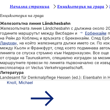
В
Начална страница
Енциклопедия на града
Преминаване към съдържанието
и
Енциклопедия на града
е
Железопътна линия Ländchesbahn
Железопътната линия Ländchesbahn с дължина около 20 
с
годините маршрутът между Висбаден и
Ербенхайм
п
т
на Рейн до Кобленц и връзката с Брекенхайм. След Ер
Ландхен
, на който железницата дължи името си. По и
е
между Кьолн и Франкфурт, след което подминава автома
т
линията се спуска стръмно към Нидернхаузен. Все още и
от сгради на Taunuskamm, специално изграден за мюзик
у
маршрутните превози по линията първоначално се извър
к
експлоатира от Vectus Verkehrsgesellschaft.
Литература
:
Landesamt für Denkmalpflege Hessen (ed.): Eisenbahn in He
Knoll, Michael
Област
Бърз достъп
на