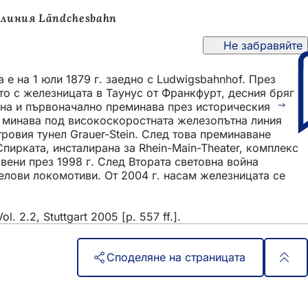
линия Ländchesbahn
Не забравяйте
е на 1 юли 1879 г. заедно с Ludwigsbahnhof. През
о с железницата в Таунус от Франкфурт, десния бряг
ана и първоначално преминава през историческия
о минава под високоскоростната железопътна линия
ровия тунел Grauer-Stein. След това преминаване
пирката, инсталирана за Rhein-Main-Theater, комплекс
вени през 1998 г. След Втората световна война
зелови локомотиви. От 2004 г. насам железницата се
 2.2, Stuttgart 2005 [p. 557 ff.].
Споделяне на страницата