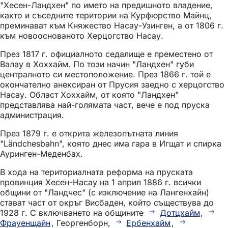
"Хесен-Ландхен" по името на предишното владение,
както и съседните територии на Курфюрство Майнц,
преминават към Княжество Насау-Узинген, а от 1806 г.
към новооснованото Херцогство Насау.
През 1817 г. официалното седалище е преместено от
Валау в Хоххайм. По този начин "Ландхен" губи
централното си местоположение. През 1866 г. той е
окончателно анексиран от Прусия заедно с херцогство
Насау. Област Хоххайм, от която "Ландхен"
представлява най-голямата част, вече е под пруска
администрация.
През 1879 г. е открита железопътната линия
"Ländchesbahn", която днес има гара в Игщат и спирка
Ауринген-Меденбах.
В хода на териториалната реформа на пруската
провинция Хесен-Насау на 1 април 1886 г. всички
общини от "Ландчес" (с изключение на Лангенхайн)
стават част от окръг Висбаден, който съществува до
1928 г. С включването на общините
Дотцхайм
,
Фрауенщайн
, Георгенборн,
Ербенхайм
,