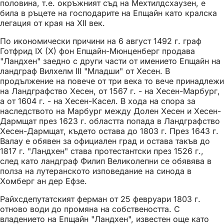
половина, т.е. окръжният съд на Мехтилдсхаузен, е
била в ръцете на господарите на Епщайн като кралска
легация от края на XII век.
По икономически причини на 6 август 1492 г. граф
Готфрид IX (X) фон Епщайн-Мюнценберг продава
"Ландхен" заедно с други части от имението Епщайн на
ландграф Вилхелм III "Младши" от Хесен. В
продължение на повече от три века то вече принадлежи
на Ландграфство Хесен, от 1567 г. - на Хесен-Марбург,
а от 1604 г. - на Хесен-Касел. В хода на спора за
наследството на Марбург между Долен Хесен и Хесен-
Дармщат през 1623 г. областта попада в Ландграфство
Хесен-Дармщат, където остава до 1803 г. През 1643 г.
Валау е обявен за официален град и остава такъв до
1817 г. "Ландхен" става протестантски през 1526 г.,
след като ландграф Филип Великолепни се обявява в
полза на лутеранското изповедание на синода в
Хомберг ан дер Ефзе.
Райхсдепутатският ферман от 25 февруари 1803 г.
отново води до промяна на собствеността. С
владението на Епщайн "Ландхен", известен още като