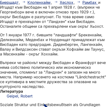
Биерщадт
,
Клопенхайм
,
Хеслох
,
Рамбах
и
Игщадт към Висбаден на 1 април 1928 г. (въпреки че
Георгенборн вече е включен отново през 1929 г.),
окръг Висбаден е разпуснат. По това време само
Игщадт е прехвърлен от "Ландхен" към Висбаден.
Останалите общини са прехвърлени към окръг Хьохст.
От 1 януари 1977 г. бившите "ландшафти" Брекенхайм,
Делкенхайм, Меденбах и Норденщат принадлежат към
Висбаден като предградия. Диденберген, Лангенхайн,
Валау и Вилдсаксен стават окръзи Хофхайм ам Таунус,
а Масенхайм - окръг Хоххайм.
Въпреки че районът между Висбаден и Франкфурт вече
няма собствено политическо или икономическо
значение, споменът за "Ландхен" е запазен на много
места. Например носенето на костюма "Ländchestracht"
се култивира в местните дружества за опазване на
културното наследство.
Литература
Geipel, Robert
Soziale Struktur und Einheitsbewußtsein als Grundlagen