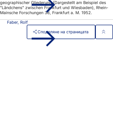
geographischer Gliederung (Dargestellt am Beispiel des
"Ländchens" zwischen Frankfurt und Wiesbaden), Rhein-
Mainsche Forschungen 38, Frankfurt a. M. 1952.
Faber, Rolf
Споделяне на страницата
Област
Бърз достъп
на
Всички услуги
Календар на събитията
стъпалата
Служба за граждани
Отзиви за уебсайта
Правни въпроси
Настройки за защита на данните
Условия за ползване
Декларация за достъпност