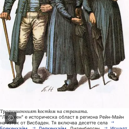
Традиционният костюм на страната.
"Ландхен" е историческа област в региона Рейн-Майн
на изток от Висбаден. Тя включва десетте села
Брекенхайм
,
Делкенхайм
, Диденберген,
Игщадт
,