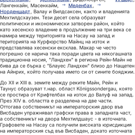
Лангенхайн, Масенхайм,
Меденбах
,
Норденщадт
, Валау и Вилдсаксен, както и владенията
Мехтилдсхаузен. Тези десет села образуват
политически и икономически затворен район, който
като хесенско владение в продължение на три века се
намира между територията на Насау на запад и
територията на Курфюрство Майнц на изток и
представлява хесенски ексклав. Макар че често
погрешно се нарича така поради цвета на някогашната
традиционна носия, "Ландхен" в региона Рейн-Майн не
бива да се бърка с "Блауес Ландхен" близо до Нащетен
на Айнрих, който получава името си от сините бояджии.
До XII и XIII в. земите между реките Майн, Рейн и
Таунус образуват т.нар. област Königssondergau, която
се простира от Крифтелбах на изток до Валуф на запад.
През XIV в. областта е разделена на две части.
Оттогава собственикът на императорския двор във
Висбаден упражнявал графски права в западната част,
а собственикът на двора Мехтилдшаус - в източната.
Графовете на Насау са получили високата юрисдикция
на императорския съд във Висбаден, докато източната