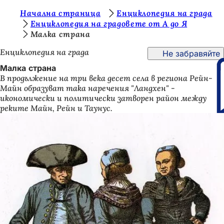
В
Начална страница
Енциклопедия на града
Преминаване към съдържанието
Енциклопедия на градовете от А до Я
и
Малка страна
е
Енциклопедия на града
Не забравяйте
с
Малка страна
т
В продължение на три века десет села в региона Рейн-
Майн образуват така наречения "Ландхен" -
е
икономически и политически затворен район между
т
реките Майн, Рейн и Таунус.
у
к
: