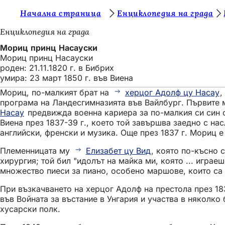
В
Начална страница
Енциклопедия на града
Преминаване към съдържанието
и
Енциклопедия на града
е
Мориц принц Насауски
Мориц принц Насауски
с
роден: 21.11.1820 г. в Бибрих
т
умира: 23 март 1850 г. във Виена
е
Мориц, по-малкият брат на
херцог Адолф цу Насау
,
програма на Ландесгимназията във Вайлбург. Първите 
т
Насау
предвижда военна кариера за по-малкия си син о
у
Виена през 1837-39 г., което той завършва заедно с н
английски, френски и музика. Още през 1837 г. Мориц е
к
Племенницата му
Елизабет цу Вид
, която по-късно 
:
хирургия; той бил "идолът на майка ми, която ... игра
множество пиеси за пиано, особено маршове, които са п
При възкачването на херцог Адолф на престола през 18
във Войната за въстание в Унгария и участва в няколко 
хусарски полк.