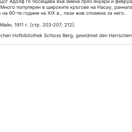
рцог Адолф го посещава във Виена през януари и февруа
. Много популярен в широките кръгове на Насау, ранна
на 60-те години на XIX в., пази жив спомена за него.
йн, 1911 г. [стр. 203-207; 212].
lichen Hofbibliothek Schloss Berg, gewidmet den Herrsche
тията
ани
та