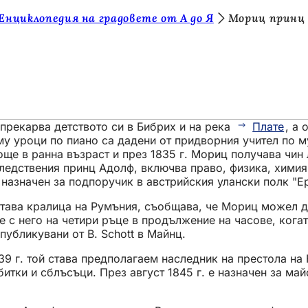
Енциклопедия на градовете от А до Я
Мориц принц
 прекарва детството си в Бибрих и на река
Плате
, а 
му уроци по пиано са дадени от придворния учител по 
ще в ранна възраст и през 1835 г. Мориц получава чин 
аследствения принц Адолф, включва право, физика, хими
 назначен за подпоручик в австрийския улански полк "Е
става кралица на Румъния, съобщава, че Мориц можел д
еше с него на четири ръце в продължение на часове, ко
убликувани от B. Schott в Майнц.
39 г. той става предполагаем наследник на престола н
битки и сблъсъци. През август 1845 г. е назначен за ма