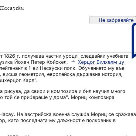
 Насауски
Не забравяйте
от 1826 г. получава частни уроци, следвайки учебната
музика Йохан Петер Хойскел.
Херцог Вилхелм цу
лейтенант в 1-ви Насауски полк. Обучението му във
я, висша геометрия, европейска държавна история,
рцхерцог Карл".
а рисува, да свири и композира и бил научил много
гато той се прибереше у дома". Мориц композира
а Насау. На австрийска военна служба Мориц се сражава
йор, като последната му длъжност е полковник в