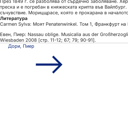
През 1849 г. се разболява от сърдечно заболяване. Хе
треска и е погребан в княжеската крипта във Вайлбург
съчувствие. Морицщрасе, която е прокарана в началото 
Литература
Carmen Sylva: Моят Penatenwinkel. Том 1, Франкфурт на Ма
Евен, Пиер: Nassau oblige. Musicalia aus der Großherzog
Wiesbaden 2008 [стр. 11-12; 67; 79; 90-91].
Дори, Пиер
Област
Бърз достъп
на
Всички услуги
Календар на съби
стъпалата
Служба за гражд
Отзиви за уебсай
Правни въпроси