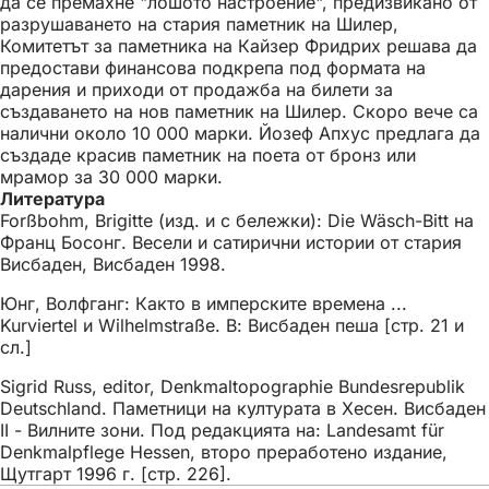
да се премахне "лошото настроение", предизвикано от
разрушаването на стария паметник на Шилер,
Комитетът за паметника на Кайзер Фридрих решава да
предостави финансова подкрепа под формата на
дарения и приходи от продажба на билети за
създаването на нов паметник на Шилер. Скоро вече са
налични около 10 000 марки. Йозеф Апхус предлага да
създаде красив паметник на поета от бронз или
мрамор за 30 000 марки.
Литература
Forßbohm, Brigitte (изд. и с бележки): Die Wäsch-Bitt на
Франц Босонг. Весели и сатирични истории от стария
Висбаден, Висбаден 1998.
Юнг, Волфганг: Както в имперските времена ...
Kurviertel и Wilhelmstraße. В: Висбаден пеша [стр. 21 и
сл.]
Sigrid Russ, editor, Denkmaltopographie Bundesrepublik
Deutschland. Паметници на културата в Хесен. Висбаден
II - Вилните зони. Под редакцията на: Landesamt für
Denkmalpflege Hessen, второ преработено издание,
Щутгарт 1996 г. [стр. 226].