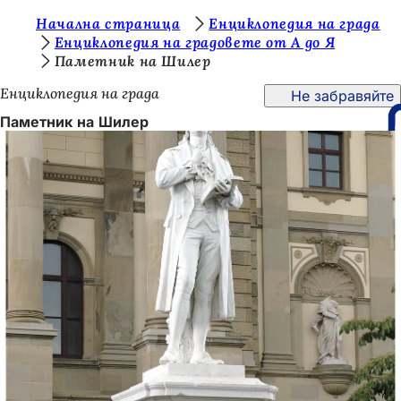
В
Начална страница
Енциклопедия на града
Преминаване към съдържанието
Енциклопедия на градовете от А до Я
и
Паметник на Шилер
е
Енциклопедия на града
Не забравяйте
с
Паметник на Шилер
т
е
т
у
к
: