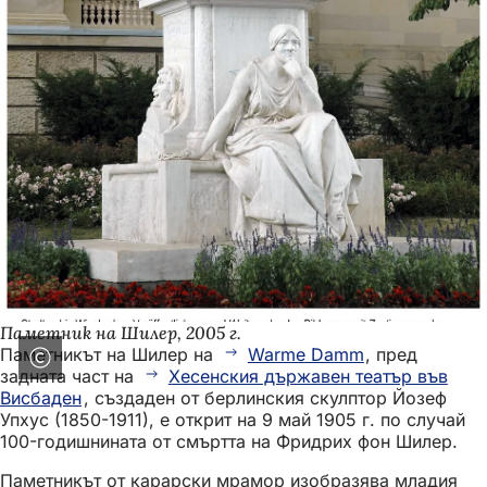
Паметник на Шилер, 2005 г.
Паметникът на Шилер на
Warme Damm
, пред
задната част на
Хесенския държавен театър във
Висбаден
, създаден от берлинския скулптор Йозеф
Упхус (1850-1911), е открит на 9 май 1905 г. по случай
100-годишнината от смъртта на Фридрих фон Шилер.
Паметникът от карарски мрамор изобразява младия