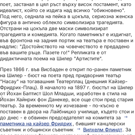
поет, застанал в цял ръст върху висок постамент, като
идеалист, който се издига над всичко "обикновено".
Под него, седнала на пейка в цокъла, сериозна женска
фигура в антично облекло символизира трагедията.
Отстрани на цокъла две маски символизират
трагедията и комедията. Когато паметникът е издигнат,
във фронтона на задния портик на театъра е поставен и
надпис: "Достойнството на човечеството е предадено
във вашите ръце. Пазете го!" Репликата е от
дидактичната поема на Шилер "Артистите".
През 1866 г. във Висбаден е открит по-ранен паметник
на Шилер - бюст на поета пред придворния театър
"Насау" на тогавашния Театерплац (днешния Кайзер-
Фридрих-Плац). В началото на 1897 г. бюстът на Шилер
от Йохан Баптист Шол Младши, изработен в стила на
Йохан Хайнрих фон Данекер, все още стои пред стария
театър. За временното му изчезване - по-късно е
поставен в двора на Лайбницко училище, където стои и
до днес - е обвинен председателят на комитета за
паметника на кайзер Фридрих
, бившият канцлерски
съветник и общински съветник
Вилхелм Флиндт
. За