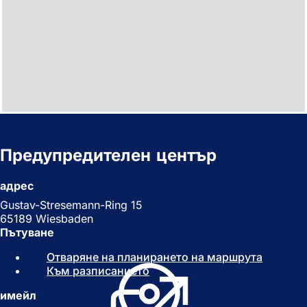
Предупредителен център
адрес
Gustav-Stresemann-Ring 15
65189 Wiesbaden
Пътуване
Отваряне на планирането на маршрута
(
Към разписанието
(
О
О
т
имейл
т
в