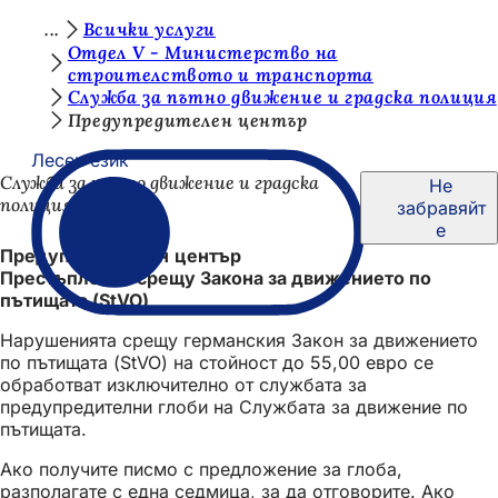
В
Всички услуги
Преминаване към съдържанието
Отдел V - Министерство на
и
строителството и транспорта
Служба за пътно движение и градска полиция
е
Предупредителен център
с
Лесен език
т
Служба за пътно движение и градска
Не
е
полиция
забравяйт
е
т
Предупредителен център
у
Престъпления срещу Закона за движението по
пътищата (StVO)
к
:
Нарушенията срещу германския Закон за движението
по пътищата (StVO) на стойност до 55,00 евро се
обработват изключително от службата за
предупредителни глоби на Службата за движение по
пътищата.
Ако получите писмо с предложение за глоба,
разполагате с една седмица, за да отговорите. Ако