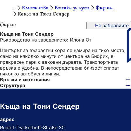
В
Кметство
Всички услуги
Фирми
Преминаване към съдържанието
Къща на Тони Сендер
и
Фирми
Не забравяйте
е
Къща на Тони Сендер
с
Ръководство на заведението: Илона От
т
Центърът за възрастни хора се намира на тихо място,
е
само на няколко минути от центъра на Бибрих, в
прекрасен парк с вековни дървета. Транспортната
т
връзка е удобна. В непосредствена близост спират
у
няколко автобусни линии.
Връзки и изтегляния
к
Структура
:
Къща на Тони Сендер
адрес
Rudolf-Dyckerhoff-Straße 30