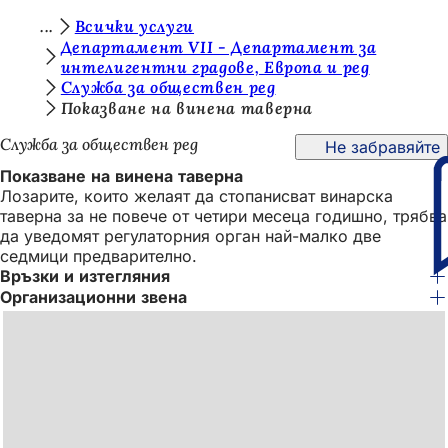
В
Всички услуги
Преминаване към съдържанието
Департамент VII - Департамент за
и
интелигентни градове, Европа и ред
Служба за обществен ред
е
Показване на винена таверна
с
Служба за обществен ред
Не забравяйте
т
Показване на винена таверна
е
Лозарите, които желаят да стопанисват винарска
т
таверна за не повече от четири месеца годишно, трябва
да уведомят регулаторния орган най-малко две
у
седмици предварително.
к
Връзки и изтегляния
Организационни звена
: