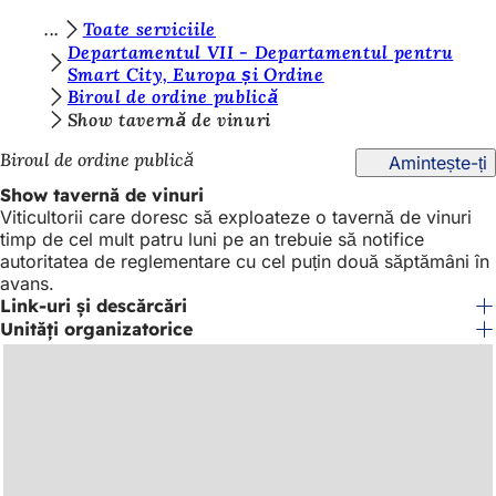
S
Toate serviciile
Salt la conținut
Departamentul VII - Departamentul pentru
u
Smart City, Europa și Ordine
Biroul de ordine publică
n
Show tavernă de vinuri
t
Biroul de ordine publică
Amintește-ți
e
Show tavernă de vinuri
ț
Viticultorii care doresc să exploateze o tavernă de vinuri
i
timp de cel mult patru luni pe an trebuie să notifice
autoritatea de reglementare cu cel puțin două săptămâni în
a
avans.
i
Link-uri și descărcări
Unități organizatorice
c
i
: