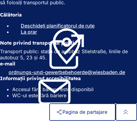
să folosiți transportul public.
Călătoria
Deschideți planificatorul de rute
(
La orar
(
S
S
e
Note privind transportul public
e
d
d
e
Transport public: stația de autobuz Stielstraße, liniile de
e
s
autobuz 5, 23 și 45.
s
c
e-mail
c
h
ordnungs-und-gewerbebehoerde
wiesbaden
de
h
i
Informații privind accesibilitatea
i
d
d
e
Accesul fără bariere este disponibil
e
î
WC-ul este fără bariere
î
n
n
t
t
r
Pagina de partajare
r
-
-
o
Zona
Acces rapid
o
f
piciorului
Toate serviciile
f
i