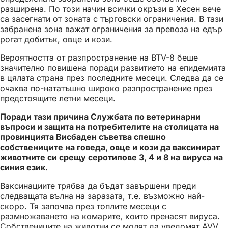
разширена. По този начин всички окръзи в Хесен вече
са засегнати от зоната с търговски ограничения. В тази
забранена зона важат ограничения за превоза на едър
рогат добитък, овце и кози.
Вероятността от разпространение на BTV-8 беше
значително повишена поради развитието на епидемията
в цялата страна през последните месеци. Следва да се
очаква по-нататъшно широко разпространение през
предстоящите летни месеци.
Поради тази причина Службата по ветеринарни
въпроси и защита на потребителите на столицата на
провинцията Висбаден съветва спешно
собствениците на говеда, овце и кози да ваксинират
животните си срещу серотипове 3, 4 и 8 на вируса на
синия език.
Ваксинациите трябва да бъдат завършени преди
следващата вълна на заразата, т.е. възможно най-
скоро. Тя започва през топлите месеци с
размножаването на комарите, които пренасят вируса.
Собствениците на животни се молят да уведомят AVV