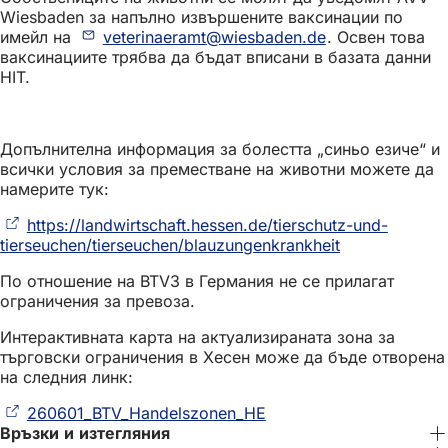
Wiesbaden за напълно извършените ваксинации по
имейл на
veterinaeramt
wiesbaden
de
. Освен това
ваксинациите трябва да бъдат вписани в базата данни
HIT.
Допълнителна информация за болестта „синьо езиче“ и
всички условия за преместване на животни можете да
намерите тук:
https://landwirtschaft.hessen.de/tierschutz-und-
tierseuchen/tierseuchen/blauzungenkrankheit
(Отваря
се
По отношение на BTV3 в Германия не се прилагат
в
ограничения за превоза.
нов
раздел)
Интерактивната карта на актуализираната зона за
търговски ограничения в Хесен може да бъде отворена
на следния линк:
260601_BTV_Handelszonen_HE
(Отваря
Връзки и изтегляния
се