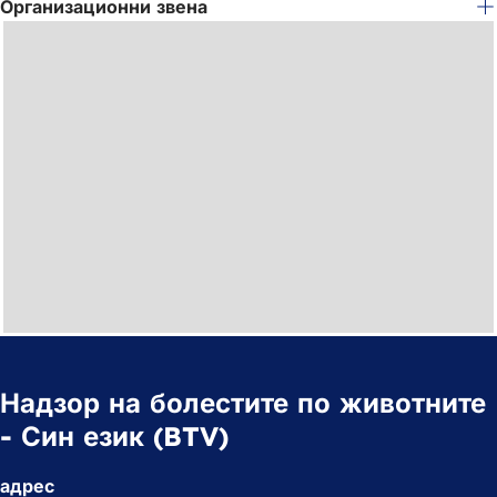
в
Организационни звена
нов
раздел)
Надзор на болестите по животните
- Син език (BTV)
адрес