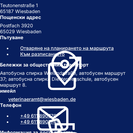
Teutonenstraße 1
65187 Wiesbaden
Пощенски адрес
Postfach 3920
65029 Wiesbaden
Пътуване
Отваряне на планирането на маршрута
(
Към разписанието
(
О
О
т
Бележки за обществения транспорт
т
в
в
а
Автобусна спирка Wielandstraße, автобусен маршрут
а
р
37; автобусна спирка Diesterwegschule, автобусен
р
я
маршрут 8.
я
с
имейл
с
е
veterinaeramt
wiesbaden
de
е
в
Телефон
в
н
н
о
+49 611 890770
о
в
+49 611 8907749
в
р
р
а
Информация за достъпността