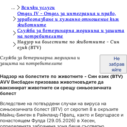
В
Всички услуги
Преминаване към съдържанието
Отдел IV - Отдел за интеграция и право,
и
здравеопазване и хуманно отношение към
животните
е
Служба за ветеринарна медицина и защита
с
на потребителите
Надзор на болестите по животните - Син
т
език (BTV)
е
Служба за ветеринарна медицина и
Не
т
защита на потребителите
забрав
у
яйте
Надзор на болестите по животните - Син език (BTV)
к
AVV Висбаден призовава животновъдите да
:
ваксинират животните си срещу синьоезичната
болест
Вследствие на потвърдени случаи на вируса на
синьоезичната болест (BTV) от серотип 8 в окръзите
Майнц-Бинген в Райнланд-Пфалц, както и Бергщрасе и
понастоящем Фулда (29.05.2026) в Хесен,
определената забранена зона беше съответно