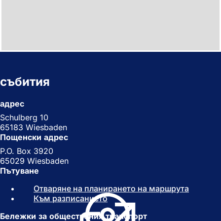
събития
адрес
Schulberg 10
65183 Wiesbaden
Пощенски адрес
P.O. Box 3920
65029 Wiesbaden
Пътуване
Отваряне на планирането на маршрута
(
Към разписанието
(
О
О
т
Бележки за обществения транспорт
т
в