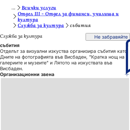
В
Всички услуги
Преминаване към съдържанието
Отдел III - Отдел за финанси, училища и
и
култура
Служба за култура
събития
е
с
Служба за култура
Не забравяйте
т
събития
Отделът за визуални изкуства организира събития като
е
Дните на фотографията във Висбаден, "Кратка нощ на
т
галериите и музеите" и Лятото на изкуствата във
Висбаден.
у
Организационни звена
к
: