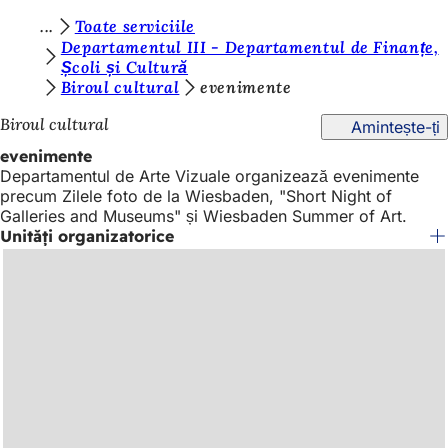
S
Toate serviciile
Salt la conținut
Departamentul III - Departamentul de Finanțe,
u
Școli și Cultură
Biroul cultural
evenimente
n
t
Biroul cultural
Amintește-ți
e
evenimente
Departamentul de Arte Vizuale organizează evenimente
ț
precum Zilele foto de la Wiesbaden, "Short Night of
i
Galleries and Museums" și Wiesbaden Summer of Art.
Unități organizatorice
a
i
c
i
: