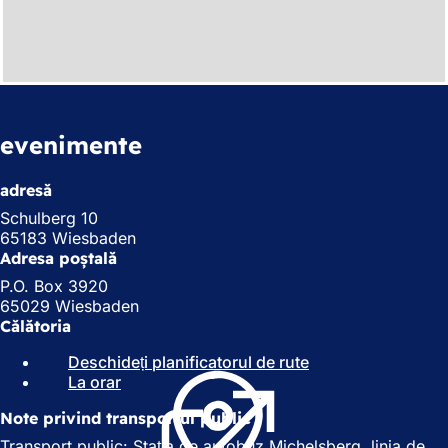
evenimente
adresă
Schulberg 10
65183 Wiesbaden
Adresa poștală
P.O. Box 3920
65029 Wiesbaden
Călătoria
Deschideți planificatorul de rute
(
La orar
(
S
S
e
Note privind transportul public
e
d
d
e
Transport public: Stația de autobuz Michelsberg, linia de