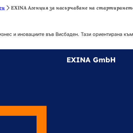
ги
EXINA Агенция за насърчаване на стартиранет
бизнес и иновациите във Висбаден. Тази ориентирана къ
EXINA GmbH