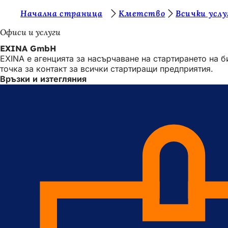
В
Начална страница
Кметство
Всички услу
Преминаване към съдържанието
и
Офиси и услуги
е
EXINA GmbH
EXINA е агенцията за насърчаване на стартирането на 
с
точка за контакт за всички стартиращи предприятия.
т
Връзки и изтегляния
е
т
у
к
: