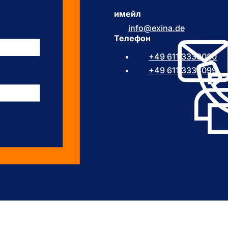
имейл
info
exina
de
Телефон
+49 611 3338080
+49 611 3338099