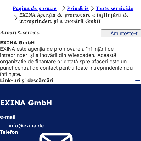
S
Pagina de pornire
Primărie
Toate serviciile
Salt la conținut
EXINA Agenția de promovare a înființării de
u
întreprinderi și a inovării GmbH
n
Birouri și servicii
Amintește-ți
t
EXINA GmbH
e
EXINA este agenția de promovare a înființării de
întreprinderi și a inovării din Wiesbaden. Această
ț
organizație de finanțare orientată spre afaceri este un
i
punct central de contact pentru toate întreprinderile nou
înființate.
a
Link-uri și descărcări
i
c
EXINA GmbH
i
:
e-mail
info
exina
de
Telefon