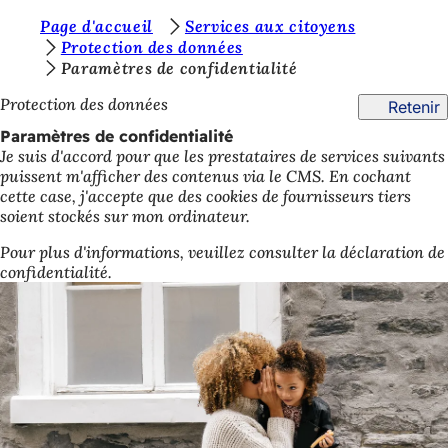
V
Page d'accueil
Services aux citoyens
Accéder au contenu
Protection des données
o
Paramètres de confidentialité
u
Protection des données
Retenir
s
Paramètres de confidentialité
ê
Je suis d'accord pour que les prestataires de services suivants
puissent m'afficher des contenus via le CMS. En cochant
t
cette case, j'accepte que des cookies de fournisseurs tiers
e
soient stockés sur mon ordinateur.
s
Pour plus d'informations, veuillez consulter la déclaration de
confidentialité.
i
c
i
: