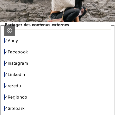
Partager des contenus externes
Anny
Facebook
Instagram
LinkedIn
re:edu
Regiondo
Sitepark