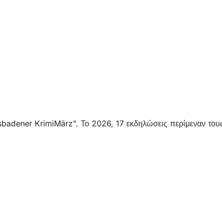
esbadener KrimiMärz". Το 2026, 17 εκδηλώσεις περίμεναν τους