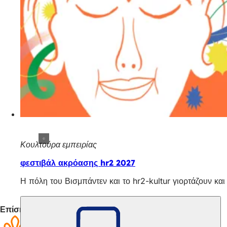
Κουλτούρα εμπειρίας
φεστιβάλ ακρόασης hr2 2027
Η πόλη του Βισμπάντεν και το hr2-kultur γιορτάζουν κα
Επίσης ενδιαφέρον