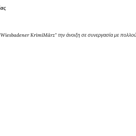
ίας
ο "Wiesbadener KrimiMärz" την άνοιξη σε συνεργασία με πολλο