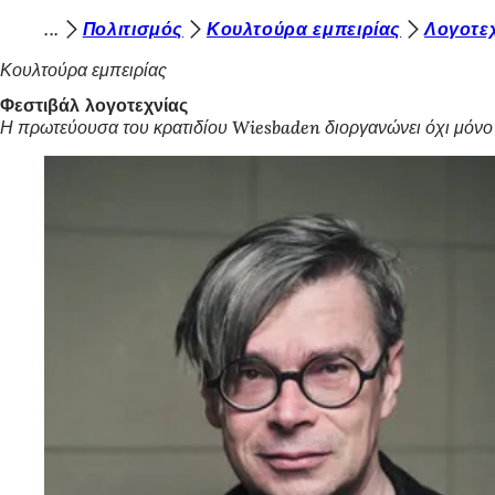
Β
Πολιτισμός
Κουλτούρα εμπειρίας
Λογοτεχ
Μετάβαση στο περιεχόμενο
ρ
Κουλτούρα εμπειρίας
ί
Φεστιβάλ λογοτεχνίας
Η πρωτεύουσα του κρατιδίου Wiesbaden διοργανώνει όχι μόνο 
σ
κ
ε
σ
τ
ε
ε
δ
ώ
: