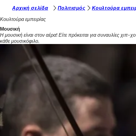
Β
Αρχική σελίδα
Πολιτισμός
Κουλτούρα εμπει
Μετάβαση στο περιεχόμενο
ρ
Κουλτούρα εμπειρίας
ί
Μουσική
Η μουσική είναι στον αέρα! Είτε πρόκειται για συναυλίες χιπ-χο
σ
κάθε μουσικόφιλο.
κ
ε
σ
τ
ε
ε
δ
ώ
: