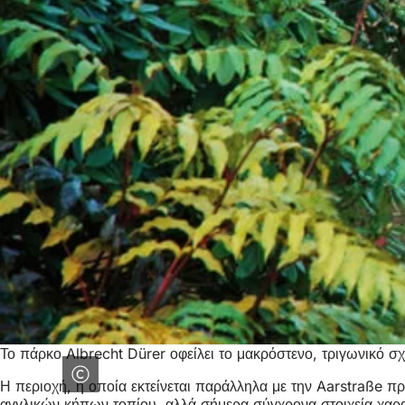
Το πάρκο Albrecht Dürer οφείλει το μακρόστενο, τριγωνικό σ
Η περιοχή, η οποία εκτείνεται παράλληλα με την Aarstraße 
αγγλικών κήπων τοπίου, αλλά σήμερα σύγχρονα στοιχεία χαρακ