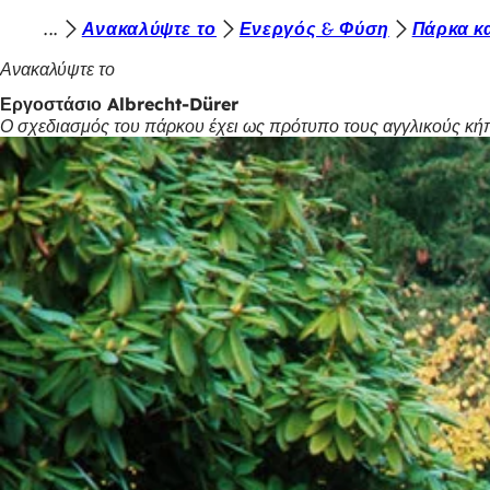
Β
Ανακαλύψτε το
Ενεργός & Φύση
Πάρκα κ
Μετάβαση στο περιεχόμενο
ρ
Ανακαλύψτε το
ί
Εργοστάσιο Albrecht-Dürer
Ο σχεδιασμός του πάρκου έχει ως πρότυπο τους αγγλικούς κήπ
σ
κ
ε
σ
τ
ε
ε
δ
ώ
: