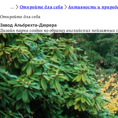
В
Откройте для себя
Активность и природ
Перейти к содержимому
ы
Откройте для себя
з
Завод Альбрехта-Дюрера
Дизайн парка создан по образцу английских пейзажных 
д
е
с
ь
: