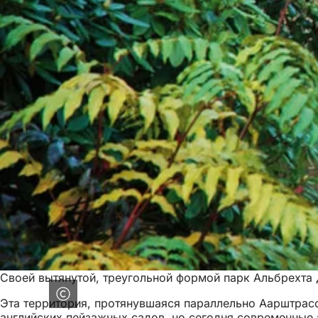
Своей вытянутой, треугольной формой парк Альбрехта 
Эта территория, протянувшаяся параллельно Аарштрасс
английских пейзажных садов, но сегодня современные 