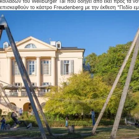
κοιλάδων του Weilburger Tal που οδηγεί από εκεί προς τα νό
επισκεφθούν το κάστρο Freudenberg με την έκθεση "Πεδίο εμπε