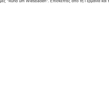
ρομές "Rund um Wiesbaden". Επισκέπτες από τη Γερμανία και 