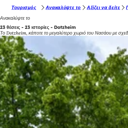
Β
Τουρισμός
Ανακαλύψτε το
Αξίζει να δείτε
Μετάβαση στο περιεχόμενο
ρ
Ανακαλύψτε το
ί
23 θέσεις - 23 ιστορίες - Dotzheim
Το Dotzheim, κάποτε το μεγαλύτερο χωριό του Νασάου με σχεδό
σ
κ
ε
σ
τ
ε
ε
δ
ώ
: