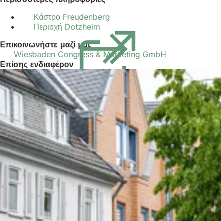
Κάστρο Freudenberg
Περιοχή Dotzheim
(Ανοίγει
σε
Επικοινωνήστε μαζί μας
νέα
Wiesbaden Congress & Marketing GmbH
καρτέλα)
Επίσης ενδιαφέρον