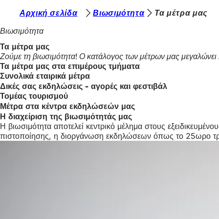
Β
Αρχική σελίδα
Βιωσιμότητα
Τα μέτρα μας
Μετάβαση στο περιεχόμενο
ρ
Βιωσιμότητα
ί
Τα μέτρα μας
Ζούμε τη βιωσιμότητα! Ο κατάλογος των μέτρων μας μεγαλώνει 
σ
Τα μέτρα μας στα επιμέρους τμήματα
κ
Συνολικά εταιρικά μέτρα
Δικές σας εκδηλώσεις - αγορές και φεστιβάλ
ε
Τομέας τουρισμού
σ
Μέτρα στα κέντρα εκδηλώσεών μας
Η διαχείριση της βιωσιμότητάς μας
τ
Η βιωσιμότητα αποτελεί κεντρικό μέλημα στους εξειδικευμένου
ε
πιστοποίησης, η διοργάνωση εκδηλώσεων όπως το 25ωρο τρέξι
ε
δ
ώ
: