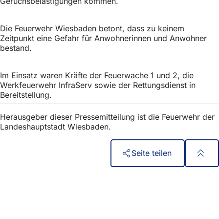
Geruchsbelästigungen kommen.
Die Feuerwehr Wiesbaden betont, dass zu keinem
Zeitpunkt eine Gefahr für Anwohnerinnen und Anwohner
bestand.
Im Einsatz waren Kräfte der Feuerwache 1 und 2, die
Werkfeuerwehr InfraServ sowie der Rettungsdienst in
Bereitstellung.
Herausgeber dieser Pressemitteilung ist die Feuerwehr der
Landeshauptstadt Wiesbaden.
Seite teilen
Fußbereich
Γρήγορη πρόσβαση
Όλες οι υπηρεσίες
Ημερολόγιο εκδηλώσεων
Γραφείο πολιτών
Ανατροφοδότηση σχετικά με την ιστοσελίδα