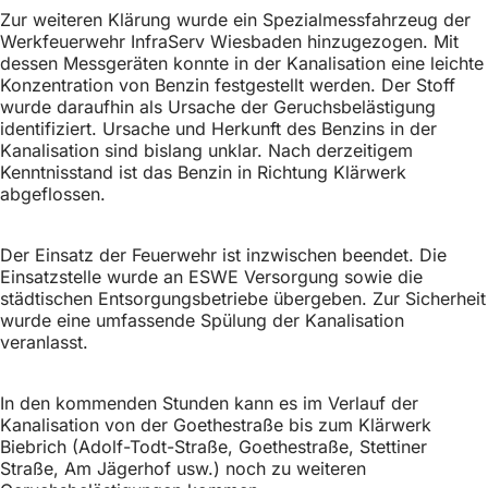
h
Zur weiteren Klärung wurde ein Spezialmessfahrzeug der
Werkfeuerwehr InfraServ Wiesbaden hinzugezogen. Mit
h
dessen Messgeräten konnte in der Kanalisation eine leichte
i
Konzentration von Benzin festgestellt werden. Der Stoff
wurde daraufhin als Ursache der Geruchsbelästigung
e
identifiziert. Ursache und Herkunft des Benzins in der
r
Kanalisation sind bislang unklar. Nach derzeitigem
Kenntnisstand ist das Benzin in Richtung Klärwerk
:
abgeflossen.
Der Einsatz der Feuerwehr ist inzwischen beendet. Die
Einsatzstelle wurde an ESWE Versorgung sowie die
städtischen Entsorgungsbetriebe übergeben. Zur Sicherheit
wurde eine umfassende Spülung der Kanalisation
veranlasst.
In den kommenden Stunden kann es im Verlauf der
Kanalisation von der Goethestraße bis zum Klärwerk
Biebrich (Adolf-Todt-Straße, Goethestraße, Stettiner
Straße, Am Jägerhof usw.) noch zu weiteren