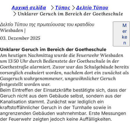
S
Αρχική σελίδα
Τύπος
Δελτίο Τύπου
Inhalt anspringen
Unklarer Geruch im Bereich der Goetheschule
i
Δελτίο Τύπου της πρωτεύουσας του κρατιδίου
M
e
Wiesbaden
er
b
ke
03. Dezember 2025
n
e
Unklarer Geruch im Bereich der Goetheschule
f
Am heutigen Nachmittag wurde die Feuerwehr Wiesbaden
um 13:50 Uhr durch Bedienstete der Goetheschule in der
i
Goethestraße alarmiert. Zuvor war das Schulgebäude bereits
n
vorsorglich evakuiert worden, nachdem dort ein zunächst als
Gasgeruch wahrgenommener, ungewöhnlicher Geruch
d
festgestellt worden war.
e
Beim Eintreffen der Einsatzkräfte bestätigte sich, dass der
Geruch nicht aus dem Gebäude selbst, sondern aus der
n
Kanalisation stammt. Zunächst war lediglich ein
s
kraftstoffähnlicher Geruch in der Turnhalle sowie in
angrenzenden Gebäuden wahrnehmbar. Erste Messungen
i
der Feuerwehr zeigten jedoch keine Auffälligkeiten.
c