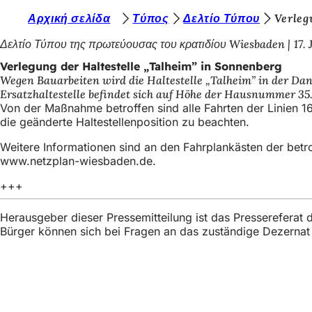
S
Αρχική σελίδα
Τύπος
Δελτίο Τύπου
Verleg
Inhalt anspringen
i
Δελτίο Τύπου της πρωτεύουσας του κρατιδίου Wiesbaden
17.
e
Verlegung der Haltestelle „Talheim” in Sonnenberg
Wegen Bauarbeiten wird die Haltestelle „Talheim” in der Dan
b
Ersatzhaltestelle befindet sich auf Höhe der Hausnummer 35
e
Von der Maßnahme betroffen sind alle Fahrten der Linien 1
die geänderte Haltestellenposition zu beachten.
f
Weitere Informationen sind an den Fahrplankästen der betro
i
www.netzplan-wiesbaden.de.
n
+++
d
e
Herausgeber dieser Pressemitteilung ist das Presserefera
Bürger können sich bei Fragen an das zuständige Dezerna
n
s
i
Fußbereich
Γρήγορη πρόσβασ
c