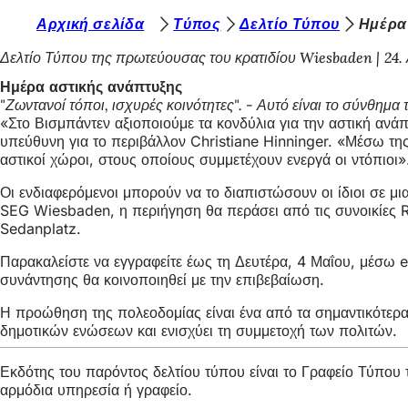
Β
Αρχική σελίδα
Τύπος
Δελτίο Τύπου
Ημέρα
Μετάβαση στο περιεχόμενο
ρ
Δελτίο Τύπου της πρωτεύουσας του κρατιδίου Wiesbaden
24.
ί
Ημέρα αστικής ανάπτυξης
"Ζωντανοί τόποι, ισχυρές κοινότητες". - Αυτό είναι το σύνθημ
σ
«Στο Βισμπάντεν αξιοποιούμε τα κονδύλια για την αστική ανάπτ
κ
υπεύθυνη για το περιβάλλον Christiane Hinninger. «Μέσω της
αστικοί χώροι, στους οποίους συμμετέχουν ενεργά οι ντόπιοι»
ε
Οι ενδιαφερόμενοι μπορούν να το διαπιστώσουν οι ίδιοι σε μ
σ
SEG Wiesbaden, η περιήγηση θα περάσει από τις συνοικίες Rh
τ
Sedanplatz.
ε
Παρακαλείστε να εγγραφείτε έως τη Δευτέρα, 4 Μαΐου, μέσω 
ε
συνάντησης θα κοινοποιηθεί με την επιβεβαίωση.
δ
Η προώθηση της πολεοδομίας είναι ένα από τα σημαντικότερα
δημοτικών ενώσεων και ενισχύει τη συμμετοχή των πολιτών.
ώ
:
Εκδότης του παρόντος δελτίου τύπου είναι το Γραφείο Τύπο
αρμόδια υπηρεσία ή γραφείο.