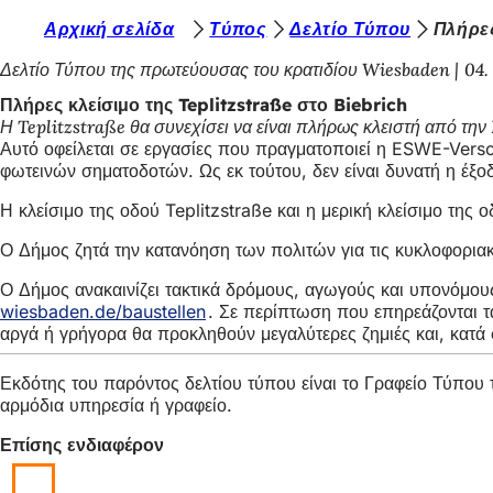
Β
Αρχική σελίδα
Τύπος
Δελτίο Τύπου
Πλήρες
Μετάβαση στο περιεχόμενο
ρ
Δελτίο Τύπου της πρωτεύουσας του κρατιδίου Wiesbaden
04.
ί
Πλήρες κλείσιμο της Teplitzstraße στο Biebrich
Η Teplitzstraße θα συνεχίσει να είναι πλήρως κλειστή από την
σ
Αυτό οφείλεται σε εργασίες που πραγματοποιεί η ESWE-Verso
κ
φωτεινών σηματοδοτών. Ως εκ τούτου, δεν είναι δυνατή η έξ
ε
Η κλείσιμο της οδού Teplitzstraße και η μερική κλείσιμο τη
σ
Ο Δήμος ζητά την κατανόηση των πολιτών για τις κυκλοφορια
τ
Ο Δήμος ανακαινίζει τακτικά δρόμους, αγωγούς και υπονόμους
ε
wiesbaden.de/baustellen
(Ανοίγει
. Σε περίπτωση που επηρεάζονται 
αργά ή γρήγορα θα προκληθούν μεγαλύτερες ζημιές και, κατά
σε
ε
νέα
δ
καρτέλα)
Εκδότης του παρόντος δελτίου τύπου είναι το Γραφείο Τύπο
ώ
αρμόδια υπηρεσία ή γραφείο.
:
Επίσης ενδιαφέρον