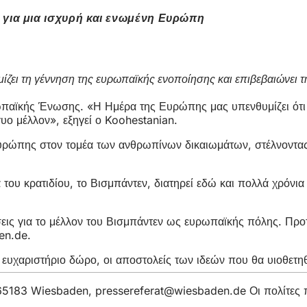
 για μια ισχυρή και ενωμένη Ευρώπη
ι τη γέννηση της ευρωπαϊκής ενοποίησης και επιβεβαιώνει τη 
ρωπαϊκής Ένωσης. «Η Ημέρα της Ευρώπης μας υπενθυμίζει ότι 
γυο μέλλον», εξηγεί ο Koohestanian.
ώπης στον τομέα των ανθρωπίνων δικαιωμάτων, στέλνοντας έ
ου κρατιδίου, το Βισμπάντεν, διατηρεί εδώ και πολλά χρόνια
σεις για το μέλλον του Βισμπάντεν ως ευρωπαϊκής πόλης. Προ
en
de
.
ρό ευχαριστήριο δώρο, οι αποστολείς των ιδεών που θα υιοθε
, 65183 Wiesbaden,
pressereferat
wiesbaden
de
Οι πολίτες 