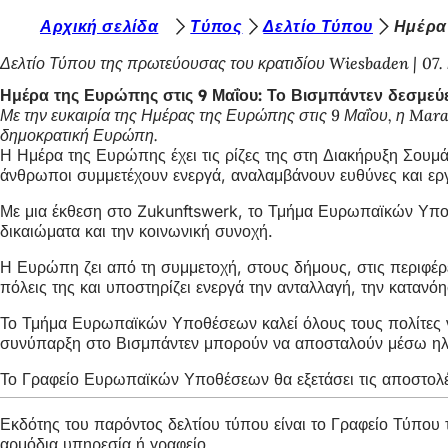
Β
Αρχική σελίδα
Τύπος
Δελτίο Τύπου
Ημέρα 
Μετάβαση στο περιεχόμενο
ρ
Δελτίο Τύπου της πρωτεύουσας του κρατιδίου Wiesbaden
07.
ί
Ημέρα της Ευρώπης στις 9 Μαΐου: Το Βισμπάντεν δεσμεύε
Με την ευκαιρία της Ημέρας της Ευρώπης στις 9 Μαΐου, η Mara
σ
δημοκρατική Ευρώπη.
κ
Η Ημέρα της Ευρώπης έχει τις ρίζες της στη Διακήρυξη Σουμ
άνθρωποι συμμετέχουν ενεργά, αναλαμβάνουν ευθύνες και εργά
ε
Με μια έκθεση στο Zukunftswerk, το Τμήμα Ευρωπαϊκών Υποθ
σ
δικαιώματα και την κοινωνική συνοχή.
τ
Η Ευρώπη ζει από τη συμμετοχή, στους δήμους, στις περιφέρε
ε
πόλεις της και υποστηρίζει ενεργά την ανταλλαγή, την κατανόη
ε
Το Τμήμα Ευρωπαϊκών Υποθέσεων καλεί όλους τους πολίτες να
δ
συνύπαρξη στο Βισμπάντεν μπορούν να αποσταλούν μέσω ηλ
ώ
Το Γραφείο Ευρωπαϊκών Υποθέσεων θα εξετάσει τις αποστολές
:
Εκδότης του παρόντος δελτίου τύπου είναι το Γραφείο Τύπο
αρμόδια υπηρεσία ή γραφείο.