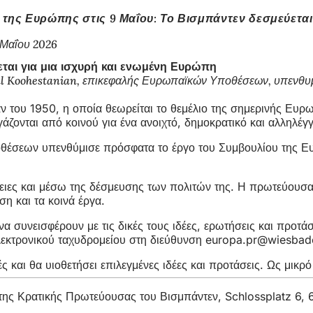
της Ευρώπης στις 9 Μαΐου: Το Βισμπάντεν δεσμεύεται
 Μαΐου 2026
ται για μια ισχυρή και ενωμένη Ευρώπη
l Koohestanian, επικεφαλής Ευρωπαϊκών Υποθέσεων, υπενθυμίζε
άν του 1950, η οποία θεωρείται το θεμέλιο της σημερινής Ευ
ζονται από κοινού για ένα ανοιχτό, δημοκρατικό και αλληλέγ
έσεων υπενθύμισε πρόσφατα το έργο του Συμβουλίου της Ευρ
ιες και μέσω της δέσμευσης των πολιτών της. Η πρωτεύουσα τ
ση και τα κοινά έργα.
 συνεισφέρουν με τις δικές τους ιδέες, ερωτήσεις και προτά
εκτρονικού ταχυδρομείου στη διεύθυνση
europa.pr
wiesbad
 και θα υιοθετήσει επιλεγμένες ιδέες και προτάσεις. Ως μικ
υ της Κρατικής Πρωτεύουσας του Βισμπάντεν, Schlossplatz 6