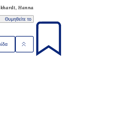
ckhardt, Hanna
Θυμηθείτε το
λίδα