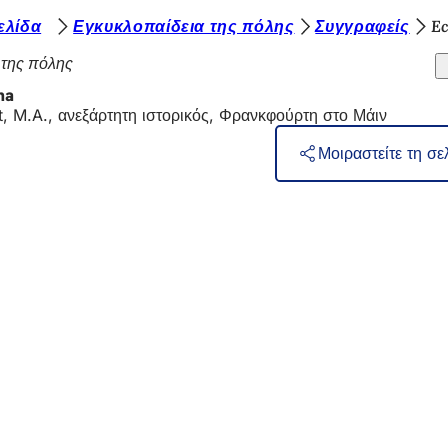
ελίδα
Εγκυκλοπαίδεια της πόλης
Συγγραφείς
E
 της πόλης
na
, M.A., ανεξάρτητη ιστορικός, Φρανκφούρτη στο Μάιν
Μοιραστείτε τη σε
η
ρεσίες
 εκδηλώσεων
λιτών
ηση σχετικά με την ιστοσελίδα
προστασίας δεδομένων
ς