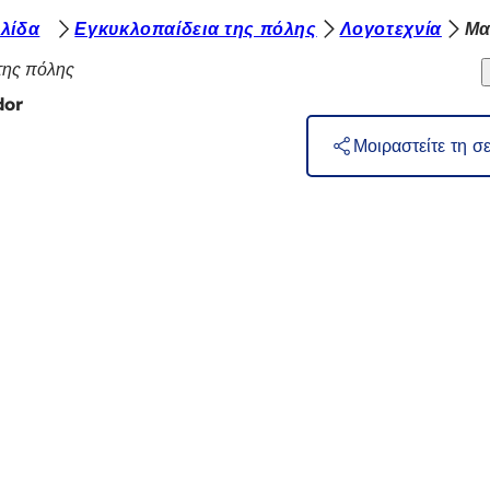
λίδα
Εγκυκλοπαίδεια της πόλης
Λογοτεχνία
Μα
της πόλης
dor
Μοιραστείτε τη σ
η
ρεσίες
 εκδηλώσεων
λιτών
ηση σχετικά με την ιστοσελίδα
προστασίας δεδομένων
ς
 την προσβασιμότητα