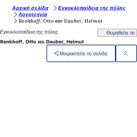
Β
Αρχική σελίδα
Εγκυκλοπαίδεια της πόλης
Μετάβαση στο περιεχόμενο
Λογοτεχνία
ρ
Renkhoff, Otto και Dauber, Helmut
ί
Εγκυκλοπαίδεια της πόλης
Θυμηθείτε το
σ
Renkhoff, Otto και Dauber, Helmut
κ
Μοιραστείτε τη σελίδα
ε
σ
Περιοχή
Γρήγορη πρόσβαση
ποδιών
τ
Όλες οι υπηρεσίες
Ημερολόγιο εκδηλώσεων
ε
Γραφείο πολιτών
ε
Ανατροφοδότηση σχετικά με την ιστοσελίδα
δ
ώ
Νομικά θέματα
:
Ρυθμίσεις προστασίας δεδομένων
Όροι χρήσης