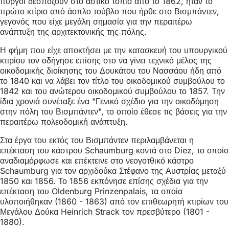
πύργοι δεσπόζουν στο αστικό τοπίο από το 1862, ήταν το
πρώτο κτίριο από άοπλο τούβλο που ήρθε στο Βισμπάντεν,
γεγονός που είχε μεγάλη σημασία για την περαιτέρω
ανάπτυξη της αρχιτεκτονικής της πόλης.
Η φήμη που είχε αποκτήσει με την κατασκευή του υπουργικού
κτιρίου τον οδήγησε επίσης στο να γίνει τεχνικό μέλος της
οικοδομικής διοίκησης του Δουκάτου του Νασσάου ήδη από
το 1840 και να λάβει τον τίτλο του οικοδομικού συμβούλου το
1842 και του ανώτερου οικοδομικού συμβούλου το 1857. Την
ίδια χρονιά συνέταξε ένα "Γενικό σχέδιο για την οικοδόμηση
στην πόλη του Βισμπάντεν", το οποίο έθεσε τις βάσεις για την
περαιτέρω πολεοδομική ανάπτυξη.
Στα έργα του εκτός του Βισμπάντεν περιλαμβάνεται η
επέκταση του κάστρου Schaumburg κοντά στο Diez, το οποίο
αναδιαμόρφωσε και επέκτεινε στο νεογοτθικό κάστρο
Schaumburg για τον αρχιδούκα Στέφανο της Αυστρίας μεταξύ
1850 και 1856. Το 1856 εκπόνησε επίσης σχέδια για την
επέκταση του Oldenburg Prinzenpalais, τα οποία
υλοποιήθηκαν (1860 - 1863) από τον επιθεωρητή κτιρίων του
Μεγάλου Δούκα Heinrich Strack τον πρεσβύτερο (1801 -
1880).