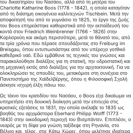
του δικαστηρίου του Νασάου, αλλά από τη μητέρα του
Charlotte Katharine Boos (1778 - 1842), η οποία καταγόταν
από τη διάσημη οικογένεια καλλιτεχνών Tischbein. Μετά την
αποφοίτησή του από το γυμνάσιο το 1825, το έργο της ζωής
του Boos επηρεάστηκε καθοριστικά από την εκπαίδευσή του
κοντά στον Friedrich Weinbrenner (1766 - 1826) στην
Καρλσρούη και ακόμη περισσότερο, μετά το θάνατό του, από
τα τρία χρόνια που πέρασε σπουδάζοντας στο Freiburg im
Breisgau, όπου εντυπωσιάστηκε από τον υπέροχο γοτθικό
καθεδρικό ναό. Εδώ εμβάθυνε τις τεχνικές του γνώσεις και
παρακολούθησε διαλέξεις για τη στατική, την υδροστατική και
τη μηχανική εκτός από διαλέξεις για την αρχιτεκτονική. Για να
ολοκληρώσει τις σπουδές του, μετακόμισε στη συνέχεια στο
Πανεπιστήμιο της Χαϊδελβέργης, όπου η Φιλοσοφική Σχολή
άσκησε ισχυρή έλξη πάνω του.
Ως τέκνο του κρατιδίου του Νασάου, ο Boos είχε δικαίωμα να
υπηρετήσει στη δουκική διοίκηση μετά την επιτυχία στις
κρατικές εξετάσεις το 1831, την οποία ανέλαβε το 1835 ως
βοηθός του αρχιμάστορα Eberhard Philipp Wolff (1773 -
1843) στην οικοδομική περιοχή του Βισμπάντεν. Επιπλέον, ο
νεαρός με τη δίψα για γνώση ταξίδεψε στη Ρηνανία, στο
Βέλγιο και, τέλος, στις Κάτω Χώρες, όπου μελέτησε ιδιαίτερα