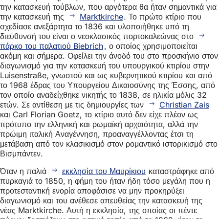
την κατασκευή τούβλων, που αργότερα θα ήταν σημαντικά για
την κατασκευή της
Marktkirche
. Το πρώτο κτίριο που
σχεδίασε ανεξάρτητα το 1836 και υλοποιήθηκε υπό τη
διεύθυνσή του είναι ο νεοκλασικός πορτοκαλεώνας στο
πάρκο του παλατιού Biebrich
, ο οποίος χρησιμοποιείται
ακόμη και σήμερα. Οφείλει την άνοδό του στο προσκήνιο στον
διαγωνισμό για την κατασκευή του υπουργικού κτιρίου στην
Luisenstraße, γνωστού και ως κυβερνητικού κτιρίου και από
το 1968 έδρας του Υπουργείου Δικαιοσύνης της Έσσης, από
τον οποίο αναδείχθηκε νικητής το 1838, σε ηλικία μόλις 32
ετών. Σε αντίθεση με τις δημιουργίες των
Christian Zais
και Carl Florian Goetz, το κτίριο αυτό δεν είχε πλέον ως
πρότυπο την ελληνική και ρωμαϊκή αρχαιότητα, αλλά την
πρώιμη ιταλική Αναγέννηση, προαναγγέλλοντας έτσι τη
μετάβαση από τον κλασικισμό στον ρομαντικό ιστορικισμό στο
Βισμπάντεν.
Όταν η παλιά
εκκλησία του Μαυρίκιου
καταστράφηκε από
πυρκαγιά το 1850, η φήμη του ήταν ήδη τόσο μεγάλη που η
προτεσταντική ενορία αποφάσισε να μην προκηρύξει
διαγωνισμό και του ανέθεσε απευθείας την κατασκευή της
νέας Marktkirche. Αυτή η εκκλησία, της οποίας οι πέντε