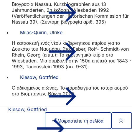
Βιογραφία Nassau. Kurzbiographien aus 13
Jahrhunderten, 2η έκδοση, Wiesbaden 1992
(Veröffentlichungen der Historischen Kommission für
Nassau 39). (Σύντομη βιογραφία αριθ. 395)
Milas-Quirin, Ulrike
Η κατασκευή ενός νέου κυβερνητικού κτιρίου για το
Δουκάτο του Νασσάου. Στο: Faber, Rolf- Schmidt-von
Rhein, Georg (επιμ.): Το κυβερνητικό κτίριο στο
Wiesbaden. Μια συμβολή στην 150ή επέτειό του 1843 -
1993, Taunusstein 1993 (σσ. 9-31).
Kiesow, Gottfried
Ο αδικημένος αιώνας. Το παράδειγμα του ιστορικισμού
στο Βισμπάντεν, Βόννη 2005.
Kiesow, Gottfried
Μοιραστείτε τη σελίδα