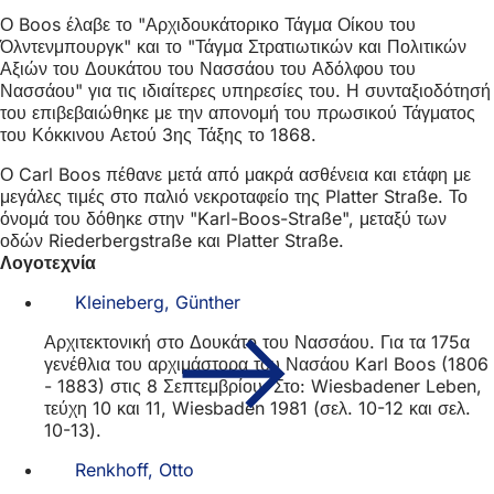
Ο Boos έλαβε το "Αρχιδουκάτορικο Τάγμα Οίκου του
Όλντενμπουργκ" και το "Τάγμα Στρατιωτικών και Πολιτικών
Αξιών του Δουκάτου του Νασσάου του Αδόλφου του
Νασσάου" για τις ιδιαίτερες υπηρεσίες του. Η συνταξιοδότησή
του επιβεβαιώθηκε με την απονομή του πρωσικού Τάγματος
του Κόκκινου Αετού 3ης Τάξης το 1868.
Ο Carl Boos πέθανε μετά από μακρά ασθένεια και ετάφη με
μεγάλες τιμές στο παλιό νεκροταφείο της Platter Straße. Το
όνομά του δόθηκε στην "Karl-Boos-Straße", μεταξύ των
οδών Riederbergstraße και Platter Straße.
Λογοτεχνία
Kleineberg, Günther
Αρχιτεκτονική στο Δουκάτο του Νασσάου. Για τα 175α
γενέθλια του αρχιμάστορα του Νασάου Karl Boos (1806
- 1883) στις 8 Σεπτεμβρίου. Στο: Wiesbadener Leben,
τεύχη 10 και 11, Wiesbaden 1981 (σελ. 10-12 και σελ.
10-13).
Renkhoff, Otto