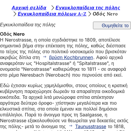
Β
Αρχική σελίδα
Εγκυκλοπαίδεια της πόλης
Μετάβαση στο περιεχόμενο
Εγκυκλοπαίδεια πόλεων A-Z
Οδός Nero
ρ
Εγκυκλοπαίδεια της πόλης
Θυμηθείτε το
ί
Οδός Nero
σ
Η Nerostrasse, η οποία σχεδιάστηκε το 1809, αποτέλεσε
κ
σημαντικό βήμα στην επέκταση της πόλης, καθώς διέσπασε
το τείχος της πόλης στο πολιτικό νοσοκομείο που βρισκόταν
ε
ακριβώς δίπλα στη
βρύση Kochbrunnen
. Αφού αρχικά
σ
αναφερόταν ως "Hospitalstrasse" ή "Spitalstrasse", η
ονομασία "Nerostrasse" καθιερώθηκε το 1811 - σε αναφορά
τ
στο ρέμα Neresbach (Nerobach) που περνούσε από εκεί.
ε
Εδώ έχτισαν κυρίως χαμηλόμισθοι, στους οποίους η κρατική
ε
κυβέρνηση παραχώρησε δωρεάν τα απαραίτητα οικοδομικά
οικόπεδα. Τα αρχικά λιτά μονώροφα σπίτια απέκτησαν
δ
αργότερα δεύτερο όροφο- χτίστηκαν μεγαλύτερα και πιο
ώ
ελκυστικά σπίτια, στα οποία έμεναν και πολλοί δημόσιοι
υπάλληλοι. Παρά το άνοιγμα προς τη Saalgasse, η
:
Nerostrasse εξακολουθούσε να θεωρείται για δεκαετίες εκτός
της πόλης- μετά το άνοιγμα της
Taunusstrasse
το 1818,