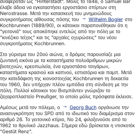
αναφερόταν ως "Hinterstadt". Μόλις το 1848, ο Samuel Bär
έλαβε άδεια να εγκαταστήσει εργοστάσιο σπίρτων στη
Nerostrasse. Μετά την κατασκευή του μνημειώδους
συγκροτήματος αίθουσας πόσης του
Wilhelm Bogler
στο
Kochbrunnen (1889/90), οι κάτοικοι παραπονέθηκαν ότι η
"γειτονιά" τους αποκόπηκε εντελώς από την πόλη με το
"κινέζικο τείχος" και τις "αρχαίες οχυρώσεις" του νέου
συγκροτήματος Kochbrunnen.
Στο γύρισμα του 20ού αιώνα, ο δρόμος παρουσίαζε μια
ζωντανή εικόνα με τα καταστήματα πολυάριθμων μικρών
βιοτεχνών, κρεοπωλεία, ένα εργοστάσιο τσιγάρων,
καταστήματα κρασιού και καπνού, εστιατόρια και παμπ. Μετά
την κατεδάφιση της κιονοστοιχίας Kochbrunnen τη δεκαετία
του 1960, δεν υπήρχαν πλέον εμπόδια στη σύνδεση με την
πόλη. Πολλοί κάτοικοι του Βισμπάντεν γνώριζαν το
ζαχαροπλαστείο Preußger, το οποίο μόλις πρόσφατα έκλεισε.
Αμέσως μετά τον πόλεμο, ο
Georg Buch
οργάνωσε την
ανασυγκρότηση του SPD από το ιδιωτικό του διαμέρισμα στον
αριθμό 26. Το γειτονικό κτίριο, Νο 24, φιλοξενούσε από το
1962 το θρυλικό Jazzhaus. Σήμερα εδώ βρίσκεται η ντισκοτέκ
"Gestüt Renz".