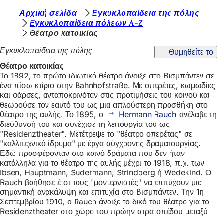
Β
Αρχική σελίδα
Εγκυκλοπαίδεια της πόλης
Μετάβαση στο περιεχόμενο
Εγκυκλοπαίδεια πόλεων A-Z
ρ
Θέατρο κατοικίας
ί
Εγκυκλοπαίδεια της πόλης
Θυμηθείτε το
σ
Θέατρο κατοικίας
κ
Το 1892, το πρώτο ιδιωτικό θέατρο άνοιξε στο Βισμπάντεν σε
ένα πίσω κτίριο στην Bahnhofstraße. Με οπερέτες, κωμωδίες
ε
και φάρσες, ανταποκρινόταν στις προτιμήσεις του κοινού και
σ
θεωρούσε τον εαυτό του ως μια απλούστερη προσθήκη στο
θέατρο της αυλής. Το 1895, ο
Hermann Rauch
ανέλαβε τη
τ
διεύθυνσή του και συνέχισε τη λειτουργία του ως
ε
"Residenztheater". Μετέτρεψε το "θέατρο οπερέτας" σε
"καλλιτεχνικό ίδρυμα" με έργα σύγχρονης δραματουργίας.
ε
Εδώ προσφέρονταν στο κοινό δράματα που δεν ήταν
δ
κατάλληλα για το θέατρο της αυλής μέχρι το 1918, π.χ. των
Ibsen, Hauptmann, Sudermann, Strindberg ή Wedekind. Ο
ώ
Rauch βοήθησε έτσι τους "μοντερνιστές" να επιτύχουν μια
σημαντική ανακάλυψη και επιτυχία στο Βισμπάντεν. Την 1η
:
Σεπτεμβρίου 1910, ο Rauch άνοιξε το δικό του θέατρο για το
Residenztheater στο χώρο του πρώην στρατοπέδου μεταξύ