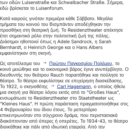
των οδών Luisenstraße και Schwalbacher Straße. Σήμερα,
εδώ βρίσκεται το Luisenforum.
Κατά καιρούς γινόταν πρεμιέρα κάθε Σάββατο. Μεγάλα
τμήματα του κοινού του Βισμπάντεν αποδέχθηκαν την
προσθήκη στη θεατρική ζωή. Το Residenztheater απέκτησε
έτσι σημαντικό ρόλο στην πολιτιστική ζωή της πόλης.
Διάσημοι ηθοποιοί όπως η Adele Sandrock, η Sarah
Bernhardt, ο Heinrich George και ο Hans Albers
εμφανίστηκαν στη σκηνή.
Ως αποτέλεσμα του
Πρώτου Παγκοσμίου Πολέμου
, το
κοινό μειώθηκε και το οικονομικό βάρος έγινε ανυπέρβλητο. Ο
διευθυντής του θεάτρου Rauch παραιτήθηκε και πούλησε το
θέατρο. Το θέατρο εκφυλίστηκε σε επιχείρηση διασκέδασης.
Το 1922, ο σκηνοθέτης
Carl Hagemann
, ο οποίος ήθελε
μια σκηνή για θέατρο λόγου εκτός από το "Großes Haus",
ενσωμάτωσε το Residenztheater στο Staatstheater ως
"Kleines Haus". Η πρώτη παράσταση πραγματοποιήθηκε στις
4 Φεβρουαρίου του ίδιου έτους. Το ρεπερτόριο
επικεντρωνόταν στο σύγχρονο δράμα, που περιστασιακά
διακόπτονταν από όπερες ή οπερέτες. Το 1934-43, το θέατρο
διοικήθηκε και πάλι από ιδιωτική εταιρεία. Από την