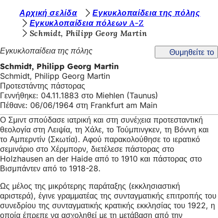
Β
Αρχική σελίδα
Εγκυκλοπαίδεια της πόλης
Μετάβαση στο περιεχόμενο
Εγκυκλοπαίδεια πόλεων A-Z
ρ
Schmidt, Philipp Georg Martin
ί
Εγκυκλοπαίδεια της πόλης
Θυμηθείτε το
σ
Schmidt, Philipp Georg Martin
κ
Schmidt, Philipp Georg Martin
Προτεστάντης πάστορας
ε
Γεννήθηκε: 04.11.1883 στο Miehlen (Taunus)
σ
Πέθανε: 06/06/1964 στη Frankfurt am Main
τ
Ο Σμιντ σπούδασε ιατρική και στη συνέχεια προτεσταντική
θεολογία στη Λειψία, τη Χάλε, το Τούμπινγκεν, τη Βόννη και
ε
το Αμπερντίν (Σκωτία). Αφού παρακολούθησε το ιερατικό
ε
σεμινάριο στο Χέρμπορν, διετέλεσε πάστορας στο
Holzhausen an der Haide από το 1910 και πάστορας στο
δ
Βισμπάντεν από το 1918-28.
ώ
Ως μέλος της μικρότερης παράταξης (εκκλησιαστική
:
αριστερά), έγινε γραμματέας της συνταγματικής επιτροπής του
συνεδρίου της συνταγματικής κρατικής εκκλησίας του 1922, η
οποία έπρεπε να ασχοληθεί με τη μετάβαση από την