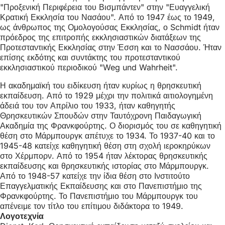
"Προξενική Περιφέρεια του Βισμπάντεν" στην "Ευαγγελική
Κρατική Εκκλησία του Νασάου". Από το 1947 έως το 1949,
ως άνθρωπος της Ομολογούσας Εκκλησίας, ο Schmidt ήταν
πρόεδρος της επιτροπής εκκλησιαστικών διατάξεων της
Προτεσταντικής Εκκλησίας στην Έσση και το Νασσάου. Ήταν
επίσης εκδότης και συντάκτης του προτεσταντικού
εκκλησιαστικού περιοδικού "Weg und Wahrheit".
Η ακαδημαϊκή του ειδίκευση ήταν κυρίως η θρησκευτική
εκπαίδευση. Από το 1929 μέχρι την πολιτικά αιτιολογημένη
άδειά του τον Απρίλιο του 1933, ήταν καθηγητής
Θρησκευτικών Σπουδών στην Ταυτόχρονη Παιδαγωγική
Ακαδημία της Φρανκφούρτης. Ο διορισμός του σε καθηγητική
θέση στο Μάρμπουργκ απέτυχε το 1934. Το 1937-40 και το
1945-48 κατείχε καθηγητική θέση στη σχολή ιεροκηρύκων
στο Χέρμπορν. Από το 1954 ήταν λέκτορας θρησκευτικής
εκπαίδευσης και θρησκευτικής ιστορίας στο Μάρμπουργκ.
Από το 1948-57 κατείχε την ίδια θέση στο Ινστιτούτο
Επαγγελματικής Εκπαίδευσης και στο Πανεπιστήμιο της
Φρανκφούρτης. Το Πανεπιστήμιο του Μάρμπουργκ του
απένειμε τον τίτλο του επίτιμου διδάκτορα το 1949.
Λογοτεχνία