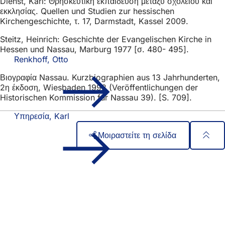
Dienst, Karl: Θρησκευτική εκπαίδευση μεταξύ σχολείου και
εκκλησίας. Quellen und Studien zur hessischen
Kirchengeschichte, τ. 17, Darmstadt, Kassel 2009.
Steitz, Heinrich: Geschichte der Evangelischen Kirche in
Hessen und Nassau, Marburg 1977 [σ. 480- 495].
Renkhoff, Otto
Βιογραφία Nassau. Kurzbiographien aus 13 Jahrhunderten,
2η έκδοση, Wiesbaden 1992 (Veröffentlichungen der
Historischen Kommission für Nassau 39). [S. 709].
Υπηρεσία, Karl
Μοιραστείτε τη σελίδα
Περιοχή
Γρήγορη πρόσβαση
ποδιών
Όλες οι υπηρεσίες
Ημερολόγιο εκδηλώσεων
Γραφείο πολιτών
Ανατροφοδότηση σχετικά με την ιστοσελίδα