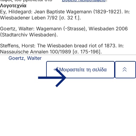
Λογοτεχνία
Ey, Hildegard: Jean Baptiste Wagemann (1829-1922). In:
Wiesbadener Leben 7/92 [σ. 32 f.].
Goertz, Walter: Wagemann (-Strasse), Wiesbaden 2006
(Stadtarchiv Wiesbaden).
Steffens, Horst: The Wiesbaden bread riot of 1873. In:
Nassauische Annalen 100/1989 [σ. 175-196].
Goertz, Walter
Μοιραστείτε τη σελίδα
Περιοχή
Γρήγορη πρόσβαση
ποδιών
Όλες οι υπηρεσίες
Ημερολόγιο εκδηλώσεων
Γραφείο πολιτών
Ανατροφοδότηση σχετικά με την ιστοσελίδα
Νομικά θέματα