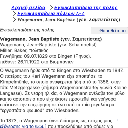
Β
Αρχική σελίδα
Εγκυκλοπαίδεια της πόλης
Μετάβαση στο περιεχόμενο
Εγκυκλοπαίδεια πόλεων A-Z
ρ
Wagemann, Jean Baptiste (γεν. Σαμπετίστας)
ί
Εγκυκλοπαίδεια της πόλης
Θυμηθείτε το
σ
Wagemann, Jean Baptiste (γεν. Σαμπετίστας)
κ
Wagemann, Jean-Baptiste (γεν. Schambetist)
Miller, Baker, πολιτικός
ε
Γεννήθηκε: 09.07.1829 στο Bingen (Ρήνος).
σ
πέθανε: 26.11.1922 στο Βισμπάντεν
τ
Ο Wagemann ήρθε από το Bingen στο Wiesbaden το 1847.
Ο πατέρας του Karl Wagemann είχε αποκτήσει το
ε
Kimpelmühle, το οποίο αναφέρεται ήδη από το 1356, στην
ε
τότε Metzgergasse (σήμερα Wagemannstraße/ γωνία Kleine
Langasse). Σε νεαρή ηλικία, ο Wagemann ανέλαβε τον μύλο
δ
και το αρτοποιείο που είχε έκτοτε προστεθεί και γρήγορα
επέκτεινε την επιχείρηση σε ένα από τα τρία μεγαλύτερα
ώ
"εργοστάσια ψωμιού" στο Wiesbaden.
:
Το 1873, ο Wagemann έγινε διάσημος ως στόχος μιας
εξέγερσης για το ψωμί
που προκλήθηκε από φήμες για