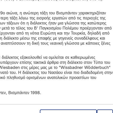
19ο αιώνα, η ανώτερη τάξη του Βισμπάντεν χαρακτηριζόταν
τερη τάξη λόγω της εισροής εργατών από τις περιοχές της
ν τάξεων ότι η διάλεκτος ήταν μια γλώσσα της κατώτερης
εν μετά το τέλος του Β' Παγκοσμίου Πολέμου προέρχονταν από
οέρχονταν από τη νότια Ευρώπη και την Τουρκία, δηλαδή από
τη διάλεκτο μέσω της επαφής με γηγενείς συναδέλφους και
να αναπτύσσουν τη δική τους νεανική γλώσσα με κάποιες ξένες
 διάλεκτος εξακολουθεί να ομιλείται σε καθιερωμένες
ά υπάρχουν επίσης τακτικά άρθρα στη διάλεκτο στον Τύπο του
ου Wiesbaden στις μέρες μας με το "Wissbadner Wödderbuch"
άνατό του. Η διάλεκτος του Νασάου είναι πιο διαδεδομένη στην
ρητικό πληθυσμό ορισμένων ανατολικών προαστίων του
ντεν, Βισμπάντεν 1998.