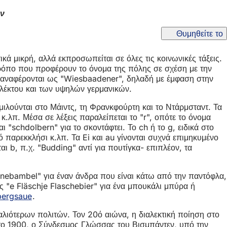
εν
Θυμηθείτε το
κά μικρή, αλλά εκπροσωπείται σε όλες τις κοινωνικές τάξεις.
ρόπο που προφέρουν το όνομα της πόλης σε σχέση με την
ες αναφέρονται ως "Wiesbaadener", δηλαδή με έμφαση στην
ιαλέκτου και των υψηλών γερμανικών.
μιλούνται στο Μάιντς, τη Φρανκφούρτη και το Ντάρμσταντ. Τα
 κ.λπ. Μέσα σε λέξεις παραλείπεται το "r", οπότε το όνομα
αι "schdolbern" για το σκοντάφτει. Το ch ή το g, ειδικά στο
ικό παρεκκλήσι κ.λπ. Τα Ei και au γίνονται συχνά επιμηκυμένο
ται b, π.χ. "Budding" αντί για πουτίγκα- επιπλέον, τα
annebambel" για έναν άνδρα που είναι κάτω από την παντόφλα,
ως "e Fläschje Flaschebier" για ένα μπουκάλι μπύρα ή
bergsaue
.
λιότερων πολιτών. Τον 20ό αιώνα, η διαλεκτική ποίηση στο
το 1900, ο Σύνδεσμος Γλώσσας του Βισμπάντεν, υπό την