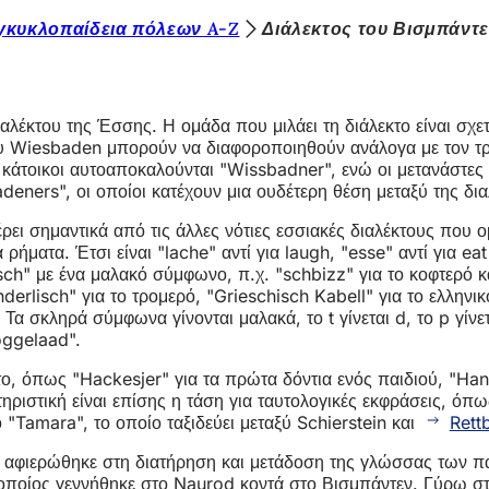
γκυκλοπαίδεια πόλεων A-Z
Διάλεκτος του Βισμπάντ
λέκτου της Έσσης. Η ομάδα που μιλάει τη διάλεκτο είναι σχετι
του Wiesbaden μπορούν να διαφοροποιηθούν ανάλογα με τον τ
οι κάτοικοι αυτοαποκαλούνται "Wissbadner", ενώ οι μετανάστ
adeners", οι οποίοι κατέχουν μια ουδέτερη θέση μεταξύ της δ
ει σημαντικά από τις άλλες νότιες εσσιακές διαλέκτους που ο
ήματα. Έτσι είναι "lache" αντί για laugh, "esse" αντί για eat
ό "sch" με ένα μαλακό σύμφωνο, π.χ. "schbizz" για το κοφτερό κ
chderlisch" για το τρομερό, "Grieschisch Kabell" για το ελλην
. Τα σκληρά σύμφωνα γίνονται μαλακά, το t γίνεται d, το p γίνε
oggelaad".
κτο, όπως "Hackesjer" για τα πρώτα δόντια ενός παιδιού, "H
τηριστική είναι επίσης η τάση για ταυτολογικές εκφράσεις, όπ
"Tamara", το οποίο ταξιδεύει μεταξύ Schierstein και
Rett
, αφιερώθηκε στη διατήρηση και μετάδοση της γλώσσας των πα
 οποίος γεννήθηκε στο Naurod κοντά στο Βισμπάντεν. Γύρω σ