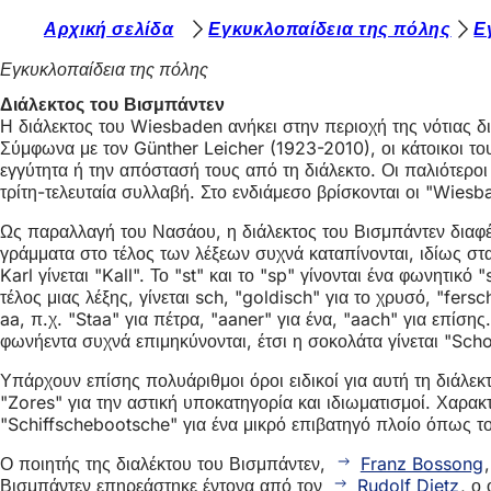
Β
Αρχική σελίδα
Εγκυκλοπαίδεια της πόλης
Ε
Μετάβαση στο περιεχόμενο
ρ
Εγκυκλοπαίδεια της πόλης
ί
Διάλεκτος του Βισμπάντεν
Η διάλεκτος του Wiesbaden ανήκει στην περιοχή της νότιας δια
σ
Σύμφωνα με τον Günther Leicher (1923-2010), οι κάτοικοι 
κ
εγγύτητα ή την απόστασή τους από τη διάλεκτο. Οι παλιότερ
τρίτη-τελευταία συλλαβή. Στο ενδιάμεσο βρίσκονται οι "Wiesb
ε
Ως παραλλαγή του Νασάου, η διάλεκτος του Βισμπάντεν διαφέρ
σ
γράμματα στο τέλος των λέξεων συχνά καταπίνονται, ιδίως στα ρ
τ
Karl γίνεται "Kall". Το "st" και το "sp" γίνονται ένα φωνητικ
τέλος μιας λέξης, γίνεται sch, "goldisch" για το χρυσό, "fers
ε
aa, π.χ. "Staa" για πέτρα, "aaner" για ένα, "aach" για επίσης
ε
φωνήεντα συχνά επιμηκύνονται, έτσι η σοκολάτα γίνεται "Sch
δ
Υπάρχουν επίσης πολυάριθμοι όροι ειδικοί για αυτή τη διάλε
"Zores" για την αστική υποκατηγορία και ιδιωματισμοί. Χαρακ
ώ
"Schiffschebootsche" για ένα μικρό επιβατηγό πλοίο όπως το 
:
Ο ποιητής της διαλέκτου του Βισμπάντεν,
Franz Bossong
Βισμπάντεν επηρεάστηκε έντονα από τον
Rudolf Dietz
, ο