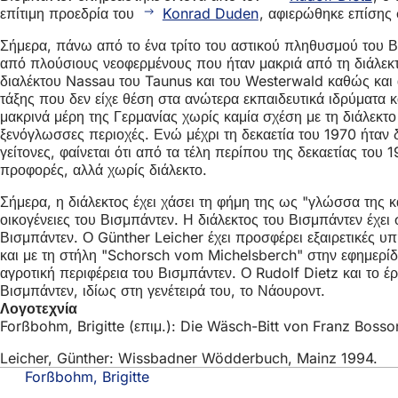
επίτιμη προεδρία του
Konrad Duden
, αφιερώθηκε επίσης 
Σήμερα, πάνω από το ένα τρίτο του αστικού πληθυσμού του Β
από πλούσιους νεοφερμένους που ήταν μακριά από τη διάλεκτ
διαλέκτου Nassau του Taunus και του Westerwald καθώς και
τάξης που δεν είχε θέση στα ανώτερα εκπαιδευτικά ιδρύματα 
μακρινά μέρη της Γερμανίας χωρίς καμία σχέση με τη διάλεκτ
ξενόγλωσσες περιοχές. Ενώ μέχρι τη δεκαετία του 1970 ήταν δ
γείτονες, φαίνεται ότι από τα τέλη περίπου της δεκαετίας του
προφορές, αλλά χωρίς διάλεκτο.
Σήμερα, η διάλεκτος έχει χάσει τη φήμη της ως "γλώσσα της κ
οικογένειες του Βισμπάντεν. Η διάλεκτος του Βισμπάντεν έχε
Βισμπάντεν. Ο Günther Leicher έχει προσφέρει εξαιρετικές υ
και με τη στήλη "Schorsch vom Michelsberch" στην εφημερί
αγροτική περιφέρεια του Βισμπάντεν. Ο Rudolf Dietz και το
Βισμπάντεν, ιδίως στη γενέτειρά του, το Νάουροντ.
Λογοτεχνία
Forßbohm, Brigitte (επιμ.): Die Wäsch-Bitt von Franz Bosson
Leicher, Günther: Wissbadner Wödderbuch, Mainz 1994.
Forßbohm, Brigitte