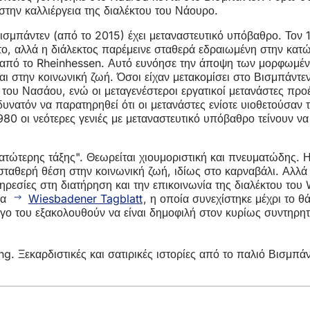
στην καλλιέργεια της διαλέκτου του Νάουρο.
ισμπάντεν (από το 2015) έχει μεταναστευτικό υπόβαθρο. Τον 
ο, αλλά η διάλεκτος παρέμεινε σταθερά εδραιωμένη στην κατώ
 από το Rheinhessen. Αυτό ευνόησε την άποψη των μορφωμένω
και στην κοινωνική ζωή. Όσοι είχαν μετακομίσει στο Βισμπάντ
ο του Νασάου, ενώ οι μεταγενέστεροι εργατικοί μετανάστες πρ
υνατόν να παρατηρηθεί ότι οι μετανάστες ενίοτε υιοθετούσαν 
 1980 οι νεότερες γενιές με μεταναστευτικό υπόβαθρο τείνουν 
ατώτερης τάξης". Θεωρείται χιουμοριστική και πνευματώδης. Η
ι σταθερή θέση στην κοινωνική ζωή, ιδίως στο καρναβάλι. Αλλ
πηρεσίες στη διατήρηση και την επικοινωνία της διαλέκτου τ
δα
Wiesbadener Tagblatt
, η οποία συνεχίστηκε μέχρι το θ
 έργο του εξακολουθούν να είναι δημοφιλή στον κυρίως συντη
g. Ξεκαρδιστικές και σατιρικές ιστορίες από το παλιό Βισμπά