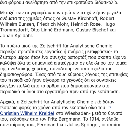
ένα φόρουμ ανεξάρτητο από την επικρατούσα διδασκαλία.
Μεταξύ των συγγραφέων των πρώτων τευχών ήταν μεγάλα
ονόματα της χημείας όπως οι Gustav Kirchhoff, Robert
Wilhelm Bunsen, Friedrich Mohr, Heinrich Rose, Hugo
Trommsdorff, Otto Linné Erdmann, Gustav Bischof και
Johan Kjeldahl.
Το πρώτο μισό της Zeitschrift für Analytische Chemie
περιείχε πρωτότυπες εργασίες ή πλήρεις μεταφράσεις- το
δεύτερο μέρος ήταν ένα συνεχές ρεπορτάζ που σκοπό είχε να
καλύψει όλα τα σημαντικά επιτεύγματα σε ολόκληρο τον τομέα
της αναλυτικής χημείας, συνοδευόμενο από σχόλια του
δημοσιογράφου. Ένας από τους κύριους λόγους της επιτυχίας
του περιοδικού ήταν σίγουρα το γεγονός ότι οι συντάκτες
έλεγξαν πολλά από τα άρθρα που δημοσιεύονταν στο
περιοδικό οι ίδιοι στο εργαστήριο πριν από την εκτύπωση.
Αρχικά, η Zeitschrift für Analytische Chemie εκδιδόταν
τέσσερις φορές το χρόνο από τον εκδοτικό οίκο του
Christian Wilhelm Kreidel
στο Wiesbaden- μετά το θάνατό
του, εκδόθηκε από τον Fritz Bergmann. Το 1914, ανέλαβε
συνεταίρους τους Ferdinand και Julius Springer, οι οποίοι