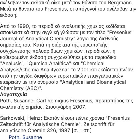
ανέλαβαν τον εκδοτικό οίκο μετά τον θάνατο του Bergmann.
Μετά το θάνατο του Fresenius, οι απόγονοί του ανέλαβαν την
έκδοση.
Από το 1990, το περιοδικό αναλυτικής χημείας εκδίδεται
αποκλειστικά στην αγγλική γλώσσα με τον τίτλο "Fresenius'
Journal of Analytical Chemistry" λόγω της διεθνούς
σημασίας του. Κατά τη διάρκεια της ευρωπαϊκής
συγχώνευσης πολυάριθμων χημικών περιοδικών, η
καθιερωμένη έκδοση συγχωνεύθηκε με τα περιοδικά
"Analusis", "Química Analítica" και "Chemical
Analysis/Chemia Analityczna" το 2001 και εκδίδεται πλέον
υπό την αιγίδα διαφόρων ευρωπαϊκών επαγγελματικών
εταιρειών με την ονομασία "Analytical and Bioanalytical
Chemistry (ABC)".
Λογοτεχνία
Poth, Susanne: Carl Remigius Fresenius, πρωτοπόρος της
αναλυτικής χημείας, Στουτγάρδη 2007.
Sarkowski, Heinz: Εκατόν είκοσι πέντε χρόνια "Fresenius
Zeitschrift für Analytische Chemie". Zeitschrift für
analytische Chemie 326, 1987 [σ. 1 στ.]
Poth, Susanne