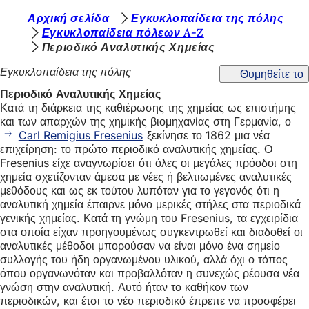
Β
Αρχική σελίδα
Εγκυκλοπαίδεια της πόλης
Μετάβαση στο περιεχόμενο
Εγκυκλοπαίδεια πόλεων A-Z
ρ
Περιοδικό Αναλυτικής Χημείας
ί
Εγκυκλοπαίδεια της πόλης
Θυμηθείτε το
σ
Περιοδικό Αναλυτικής Χημείας
κ
Κατά τη διάρκεια της καθιέρωσης της χημείας ως επιστήμης
και των απαρχών της χημικής βιομηχανίας στη Γερμανία, ο
ε
Carl Remigius Fresenius
ξεκίνησε το 1862 μια νέα
σ
επιχείρηση: το πρώτο περιοδικό αναλυτικής χημείας. Ο
Fresenius είχε αναγνωρίσει ότι όλες οι μεγάλες πρόοδοι στη
τ
χημεία σχετίζονταν άμεσα με νέες ή βελτιωμένες αναλυτικές
ε
μεθόδους και ως εκ τούτου λυπόταν για το γεγονός ότι η
αναλυτική χημεία έπαιρνε μόνο μερικές στήλες στα περιοδικά
ε
γενικής χημείας. Κατά τη γνώμη του Fresenius, τα εγχειρίδια
δ
στα οποία είχαν προηγουμένως συγκεντρωθεί και διαδοθεί οι
αναλυτικές μέθοδοι μπορούσαν να είναι μόνο ένα σημείο
ώ
συλλογής του ήδη οργανωμένου υλικού, αλλά όχι ο τόπος
όπου οργανωνόταν και προβαλλόταν η συνεχώς ρέουσα νέα
:
γνώση στην αναλυτική. Αυτό ήταν το καθήκον των
περιοδικών, και έτσι το νέο περιοδικό έπρεπε να προσφέρει