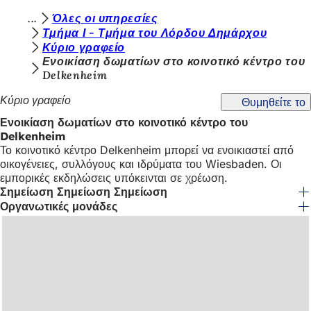
Β
Όλες οι υπηρεσίες
Μετάβαση στο περιεχόμενο
Τμήμα Ι - Τμήμα του Λόρδου Δημάρχου
ρ
Κύριο γραφείο
ί
Ενοικίαση δωματίων στο κοινοτικό κέντρο του
Delkenheim
σ
Κύριο γραφείο
Θυμηθείτε το
κ
Ενοικίαση δωματίων στο κοινοτικό κέντρο του
ε
Delkenheim
σ
Το κοινοτικό κέντρο Delkenheim μπορεί να ενοικιαστεί από
οικογένειες, συλλόγους και ιδρύματα του Wiesbaden. Οι
τ
εμπορικές εκδηλώσεις υπόκεινται σε χρέωση.
ε
Σημείωση Σημείωση Σημείωση
Οργανωτικές μονάδες
ε
δ
ώ
: