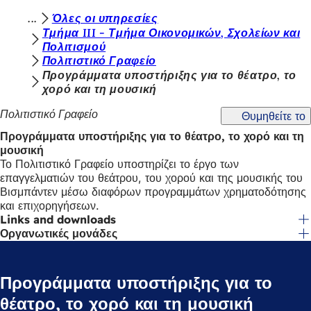
Β
Όλες οι υπηρεσίες
Μετάβαση στο περιεχόμενο
Τμήμα III - Τμήμα Οικονομικών, Σχολείων και
ρ
Πολιτισμού
Πολιτιστικό Γραφείο
ί
Προγράμματα υποστήριξης για το θέατρο, το
σ
χορό και τη μουσική
κ
Πολιτιστικό Γραφείο
Θυμηθείτε το
ε
Προγράμματα υποστήριξης για το θέατρο, το χορό και τη
σ
μουσική
Το Πολιτιστικό Γραφείο υποστηρίζει το έργο των
τ
επαγγελματιών του θεάτρου, του χορού και της μουσικής του
ε
Βισμπάντεν μέσω διαφόρων προγραμμάτων χρηματοδότησης
και επιχορηγήσεων.
ε
Links and downloads
δ
Οργανωτικές μονάδες
ώ
:
Προγράμματα υποστήριξης για το
θέατρο, το χορό και τη μουσική