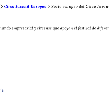
Circo Juvenil Europeo
Socio europeo del Circo Juven
mundo empresarial y circense que apoyan el festival de difere
(Se
abre
en
una
nueva
pestaña)
ía
(Se
e
abre
re
en
a)
una