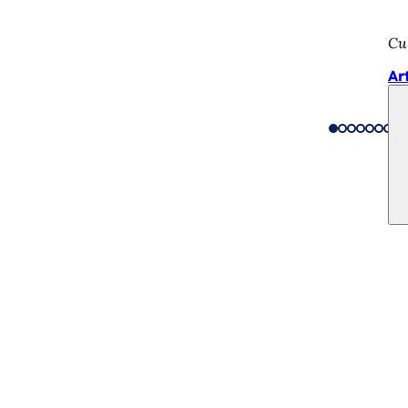
Cu
Ar
vicios
e actos
ciudadano
sobre el sitio web
n de la protección de datos