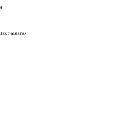
il
ntes maneras.