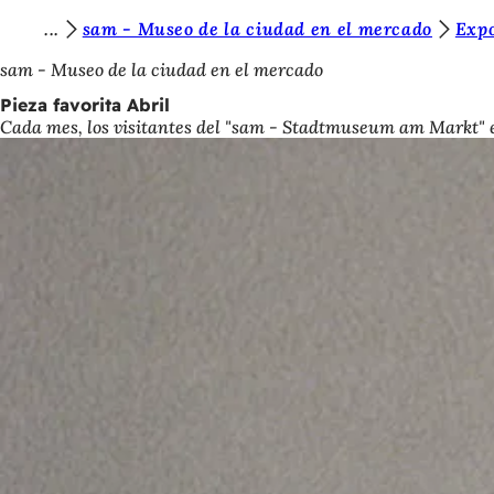
E
sam - Museo de la ciudad en el mercado
Exp
Saltar al contenido
s
sam - Museo de la ciudad en el mercado
t
Pieza favorita Abril
Cada mes, los visitantes del "sam - Stadtmuseum am Markt" eli
á
s
a
q
u
í
: