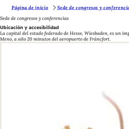
E
Página de inicio
Sede de congresos y conferenci
Saltar al contenido
s
Sede de congresos y conferencias
t
Ubicación y accesibilidad
La capital del estado federado de Hesse, Wiesbaden, es un imp
á
Meno, a sólo 20 minutos del aeropuerto de Fráncfort.
s
a
q
u
í
: