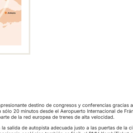
(Se
abre
presionante destino de congresos y conferencias gracias a 
en
en sólo 20 minutos desde el Aeropuerto Internacional de F
una
parte de la red europea de trenes de alta velocidad.
nueva
pestaña)
la salida de autopista adecuada justo a las puertas de la c