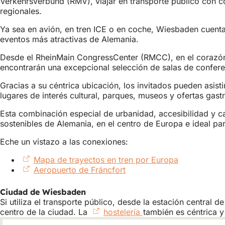
Verkehrsverbund (RMV), viajar en transporte público con 
regionales.
Ya sea en avión, en tren ICE o en coche, Wiesbaden cuenta
eventos más atractivas de Alemania.
Desde el RheinMain CongressCenter (RMCC), en el corazón d
encontrarán una excepcional selección de salas de confere
Gracias a su céntrica ubicación, los invitados pueden asist
lugares de interés cultural, parques, museos y ofertas gast
Esta combinación especial de urbanidad, accesibilidad y c
sostenibles de Alemania, en el centro de Europa e ideal par
Eche un vistazo a las conexiones:
Mapa de trayectos en tren por Europa
(Se
Aeropuerto de Fráncfort
(Se
abre
abre
en
en
una
Ciudad de Wiesbaden
una
nueva
Si utiliza el transporte público, desde la estación central
nueva
pestaña)
centro de la ciudad. La
hostelería
(Se
también es céntrica y
pestaña)
abre